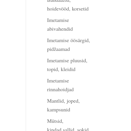
hoidevööd, korsetid
Imetamise
abivahendid
Imetamise öösärgid,
pidžaamad
Imetamise pluusid,
topid, kleidid
Imetamise
rinnahoidjad
Mantlid, joped,
kampsunid
Mütsid,
kindad,sallid, sokid