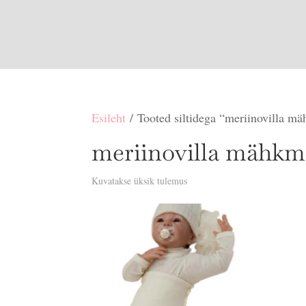
Esileht
/ Tooted siltidega “meriinovilla m
meriinovilla mähkm
Kuvatakse üksik tulemus