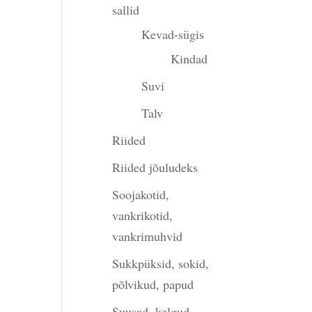
sallid
Kevad-sügis
Kindad
Suvi
Talv
Riided
Riided jõuludeks
Soojakotid,
vankrikotid,
vankrimuhvid
Sukkpüksid, sokid,
põlvikud, papud
Suusad, kelgud