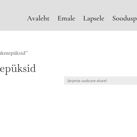
Avaleht
Emale
Lapsele
Soodusp
ähkmepüksid”
epüksid