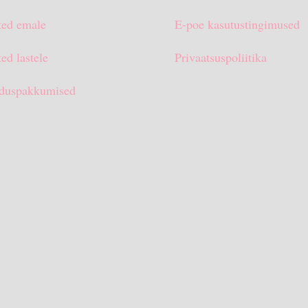
ted emale
E-poe kasutustingimused
ed lastele
Privaatsuspoliitika
duspakkumised