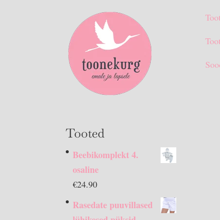
Too
Toot
Soo
Tooted
Beebikomplekt 4.
osaline
€
24.90
Rasedate puuvillased
lühikesed püksid