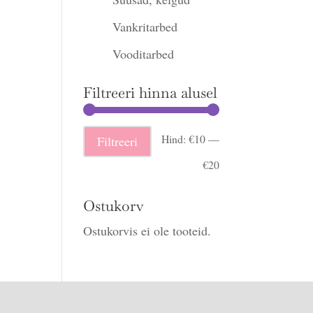
Vankritarbed
Vooditarbed
Filtreeri hinna alusel
Minimaalne
Maksimaalne
Hind:
€10
—
Filtreeri
hind
hind
€20
Ostukorv
Ostukorvis ei ole tooteid.