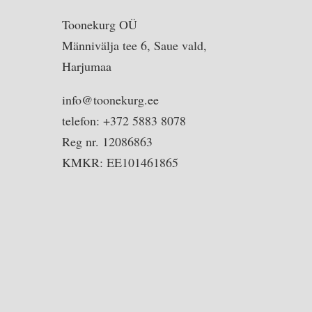
Toonekurg OÜ
Männivälja tee 6, Saue vald,
Harjumaa
info@toonekurg.ee
telefon: +372 5883 8078
Reg nr. 12086863
KMKR: EE101461865