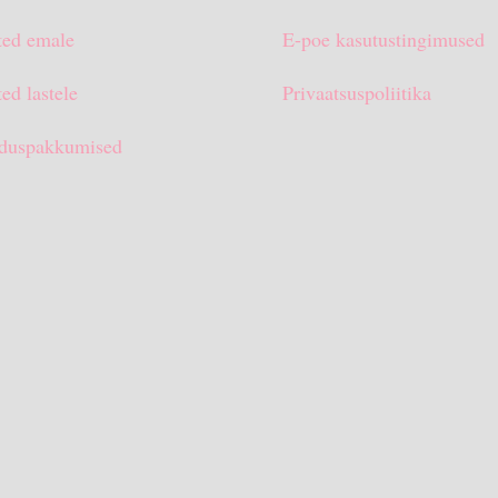
ted emale
E-poe kasutustingimused
ed lastele
Privaatsuspoliitika
duspakkumised