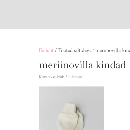
Esileht
/ Tooted siltidega “meriinovilla ki
meriinovilla kindad
Sorditud
Kuvatakse kõik 3 tulemust
uusimate
järgi