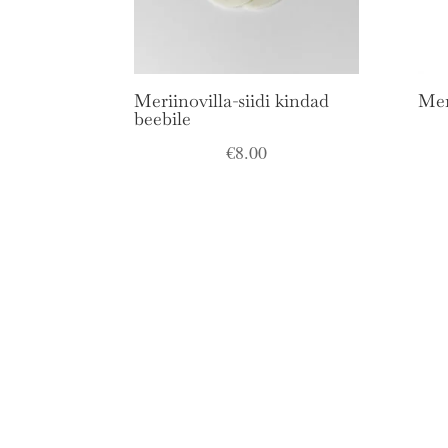
Meriinovilla-siidi kindad
Mer
beebile
€
8.00