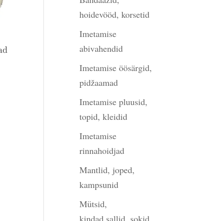
hoidevööd, korsetid
Imetamise
abivahendid
ad
Imetamise öösärgid,
pidžaamad
Imetamise pluusid,
topid, kleidid
Imetamise
rinnahoidjad
Mantlid, joped,
kampsunid
Mütsid,
kindad,sallid, sokid