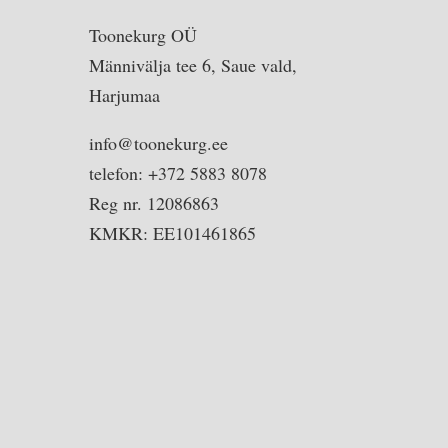
Toonekurg OÜ
Männivälja tee 6, Saue vald,
Harjumaa
info@toonekurg.ee
telefon: +372 5883 8078
Reg nr. 12086863
KMKR: EE101461865