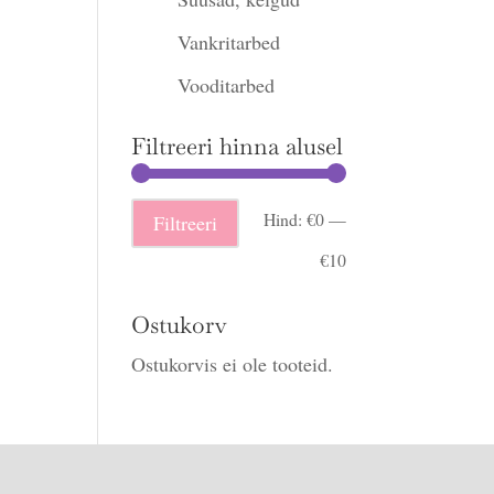
Vankritarbed
Vooditarbed
Filtreeri hinna alusel
Minimaalne
Maksimaalne
Hind:
€0
—
Filtreeri
hind
hind
€10
Ostukorv
Ostukorvis ei ole tooteid.