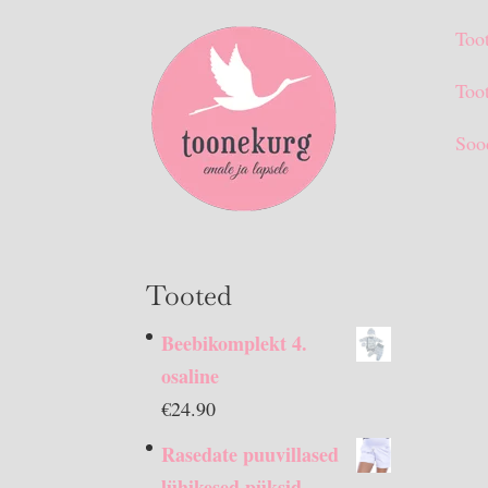
Too
Toot
Soo
Tooted
Beebikomplekt 4.
osaline
€
24.90
Rasedate puuvillased
lühikesed püksid