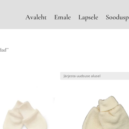
Avaleht
Emale
Lapsele
Soodusp
ndad”