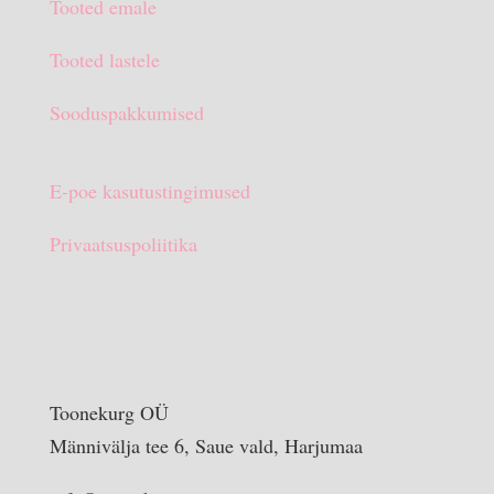
Tooted emale
€15.90.
€10.00.
Tooted lastele
Sooduspakkumised
E-poe kasutustingimused
Privaatsuspoliitika
Toonekurg OÜ
Männivälja tee 6, Saue vald, Harjumaa