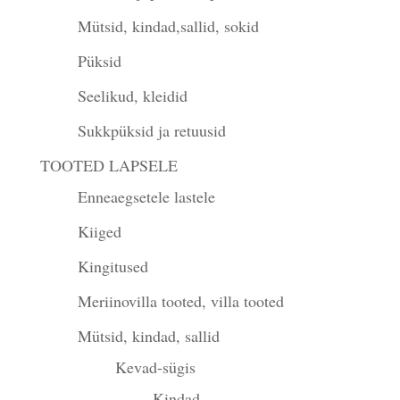
Mütsid, kindad,sallid, sokid
Püksid
Seelikud, kleidid
Sukkpüksid ja retuusid
TOOTED LAPSELE
Enneaegsetele lastele
Kiiged
Kingitused
Meriinovilla tooted, villa tooted
Mütsid, kindad, sallid
Kevad-sügis
Kindad