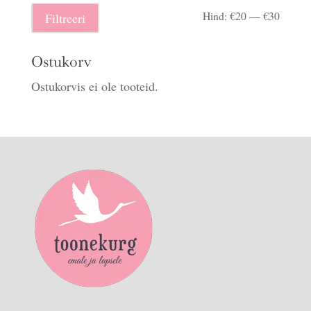
Minima
Maksi
Hind:
€20
—
€30
Filtreeri
hind
hind
Ostukorv
Ostukorvis ei ole tooteid.