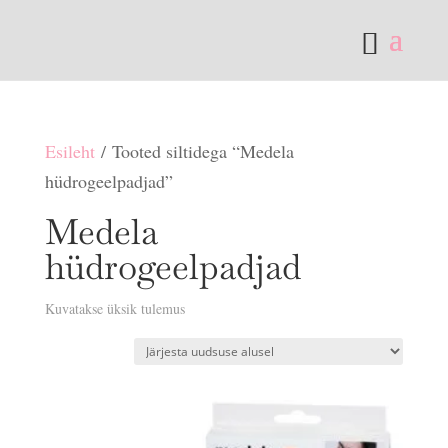
Esileht
/ Tooted siltidega “Medela
hüdrogeelpadjad”
Medela
hüdrogeelpadjad
Kuvatakse üksik tulemus