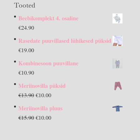
Tooted
Beebikomplekt 4. osaline
€
24.90
Rasedate puuvillased lühikesed püksid
€
19.00
Kombinesoon puuvillane
€
10.90
Meriinovilla püksid
Algne
Praegune
€
13.90
€
10.00
hind
hind
Meriinovilla pluus
oli:
on:
Algne
Praegune
€
15.90
€
10.00
€13.90.
€10.00.
hind
hind
oli:
on: