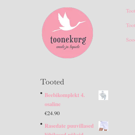
Too
Toot
Soo
Tooted
Beebikomplekt 4.
osaline
€
24.90
Rasedate puuvillased
lühikesed püksid