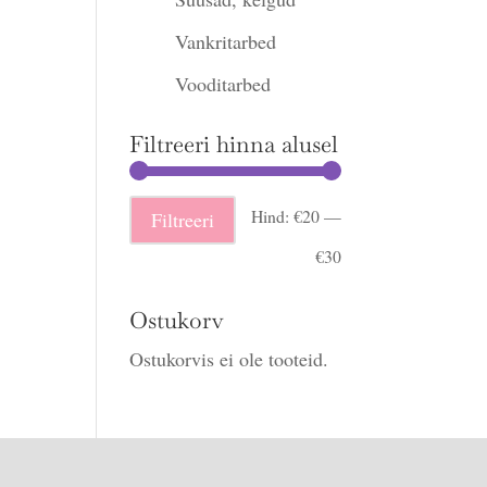
Vankritarbed
Vooditarbed
Filtreeri hinna alusel
Minimaalne
Maksimaalne
Hind:
€20
—
Filtreeri
hind
hind
€30
Ostukorv
Ostukorvis ei ole tooteid.