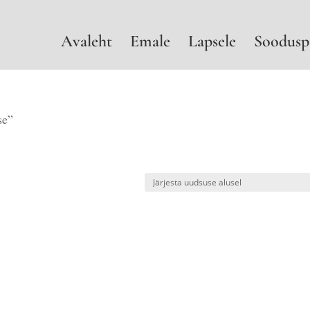
Avaleht
Emale
Lapsele
Soodusp
se”