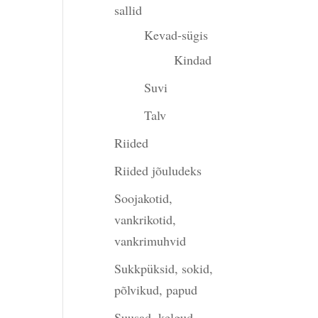
sallid
Kevad-sügis
Kindad
Suvi
Talv
Riided
Riided jõuludeks
Soojakotid,
vankrikotid,
vankrimuhvid
Sukkpüksid, sokid,
põlvikud, papud
Suusad, kelgud