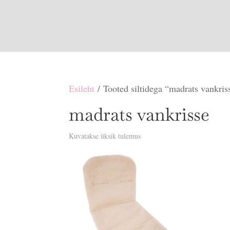
Esileht
/ Tooted siltidega “madrats vankris
madrats vankrisse
Kuvatakse üksik tulemus