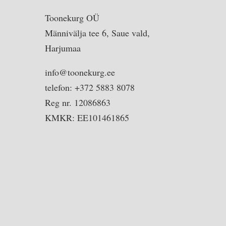
Toonekurg OÜ
Männivälja tee 6, Saue vald,
Harjumaa
info@toonekurg.ee
telefon: +372 5883 8078
Reg nr. 12086863
KMKR: EE101461865