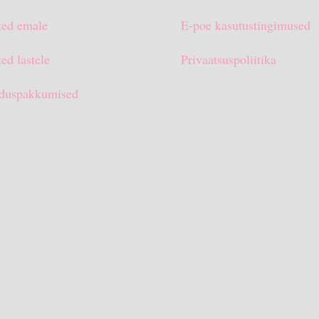
ted emale
E-poe kasutustingimused
ed lastele
Privaatsuspoliitika
duspakkumised