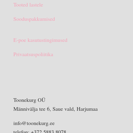
Tooted lastele
Sooduspakkumised
E-poe kasutustingimused
Privaatsuspoliitika
Toonekurg OÜ
Männivälja tee 6, Saue vald, Harjumaa
info@toonekurg.ee
telefon: +372 5883 8078