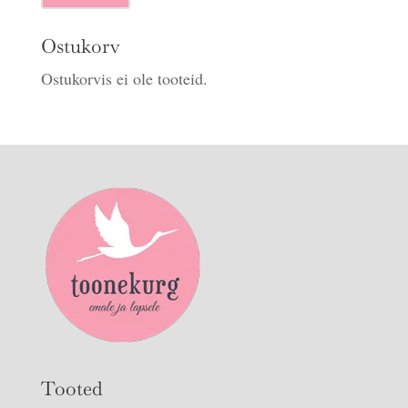
hind
hind
Ostukorv
Ostukorvis ei ole tooteid.
Tooted