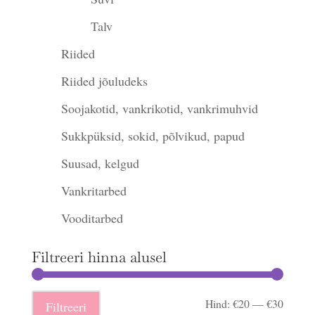
Talv
Riided
Riided jõuludeks
Soojakotid, vankrikotid, vankrimuhvid
Sukkpüksid, sokid, põlvikud, papud
Suusad, kelgud
Vankritarbed
Vooditarbed
Filtreeri hinna alusel
Minima
Maksi
Hind:
€20
—
€30
Filtreeri