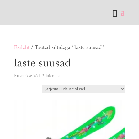
Esileht
/ Tooted siltidega “laste suusad”
laste suusad
Sorditud
Kuvatakse kõik 2 tulemust
uusimate
järgi