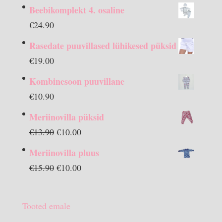
Beebikomplekt 4. osaline
€
24.90
Rasedate puuvillased lühikesed püksid
€
19.00
Kombinesoon puuvillane
€
10.90
Meriinovilla püksid
Algne
Praegune
€
13.90
€
10.00
hind
hind
Meriinovilla pluus
oli:
on:
Algne
Praegune
€
15.90
€
10.00
€13.90.
€10.00.
hind
hind
oli:
on:
Tooted emale
€15.90.
€10.00.