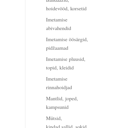
hoidevööd, korsetid
Imetamise
abivahendid
Imetamise öösärgid,
pidžaamad
Imetamise pluusid,
topid, kleidid
Imetamise
rinnahoidjad
Mantlid, joped,
kampsunid
Mütsid,
kindad,sallid, sokid