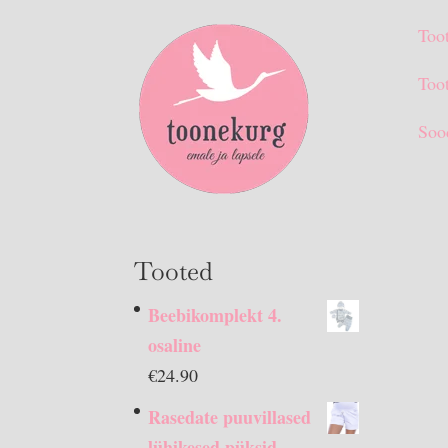
Too
Toot
Soo
Tooted
Beebikomplekt 4.
osaline
€
24.90
Rasedate puuvillased
lühikesed püksid