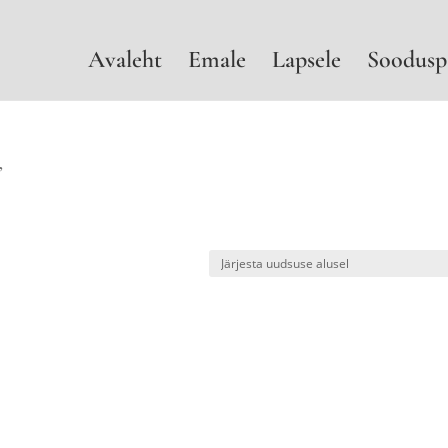
Avaleht
Emale
Lapsele
Soodusp
”