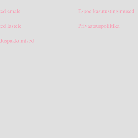
ted emale
E-poe kasutustingimused
ed lastele
Privaatsuspoliitika
duspakkumised