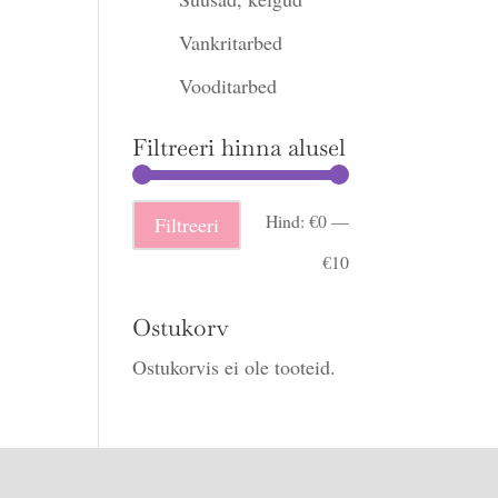
Vankritarbed
Vooditarbed
Filtreeri hinna alusel
Minimaalne
Maksimaalne
Hind:
€0
—
Filtreeri
hind
hind
€10
Ostukorv
Ostukorvis ei ole tooteid.