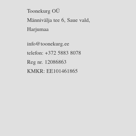
Toonekurg OÜ
Männivälja tee 6, Saue vald,
Harjumaa
info@toonekurg.ee
telefon: +372 5883 8078
Reg nr. 12086863
KMKR: EE101461865