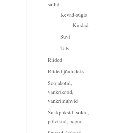
sallid
Kevad-sügis
Kindad
Suvi
Talv
Riided
Riided jõuludeks
Soojakotid,
vankrikotid,
vankrimuhvid
Sukkpüksid, sokid,
põlvikud, papud
Suusad, kelgud