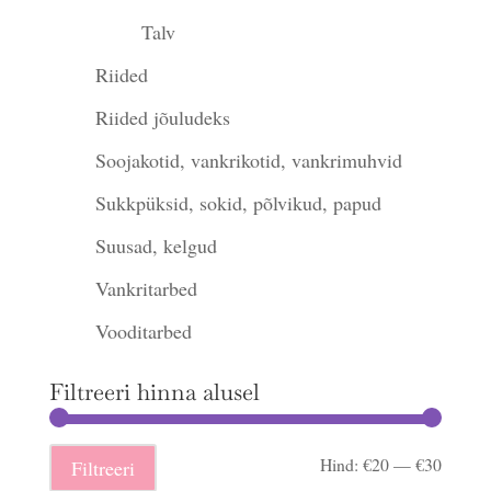
Talv
Riided
Riided jõuludeks
Soojakotid, vankrikotid, vankrimuhvid
Sukkpüksid, sokid, põlvikud, papud
Suusad, kelgud
Vankritarbed
Vooditarbed
Filtreeri hinna alusel
Minima
Maksi
Hind:
€20
—
€30
Filtreeri