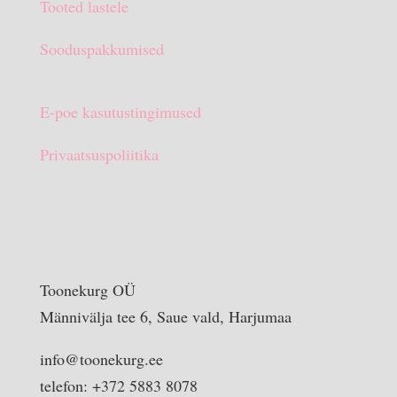
Tooted lastele
Sooduspakkumised
E-poe kasutustingimused
Privaatsuspoliitika
Toonekurg OÜ
Männivälja tee 6, Saue vald, Harjumaa
info@toonekurg.ee
telefon: +372 5883 8078