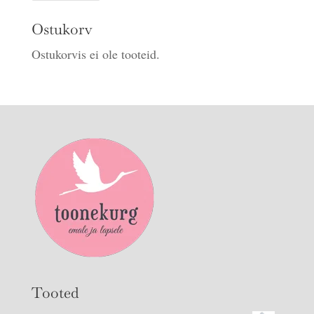
hind
hind
Ostukorv
Ostukorvis ei ole tooteid.
Tooted