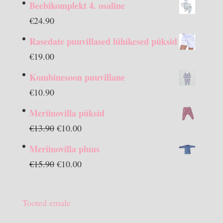
Beebikomplekt 4. osaline
€
24.90
Rasedate puuvillased lühikesed püksid
€
19.00
Kombinesoon puuvillane
€
10.90
Meriinovilla püksid
Algne
Praegune
€
13.90
€
10.00
hind
hind
Meriinovilla pluus
oli:
on:
Algne
Praegune
€
15.90
€
10.00
€13.90.
€10.00.
hind
hind
oli:
on:
Tooted emale
€15.90.
€10.00.