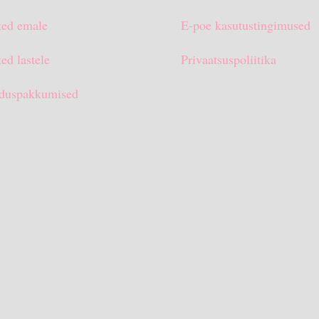
ted emale
E-poe kasutustingimused
ed lastele
Privaatsuspoliitika
duspakkumised