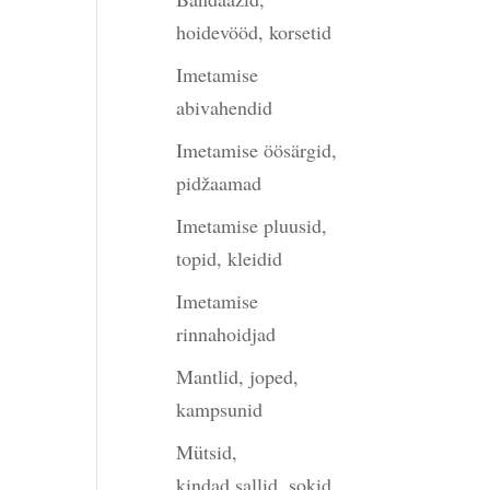
hoidevööd, korsetid
Imetamise
abivahendid
Imetamise öösärgid,
pidžaamad
Imetamise pluusid,
topid, kleidid
Imetamise
rinnahoidjad
Mantlid, joped,
kampsunid
Mütsid,
kindad,sallid, sokid