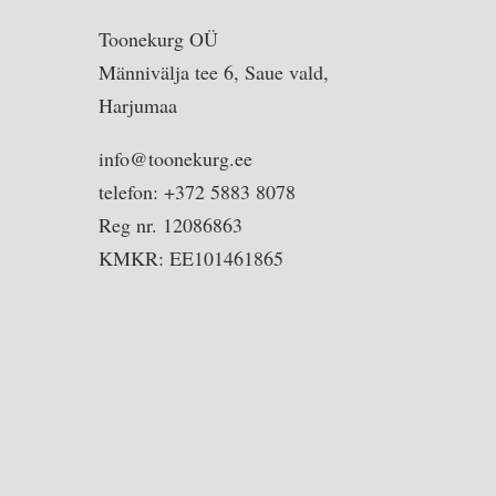
Toonekurg OÜ
Männivälja tee 6, Saue vald,
Harjumaa
info@toonekurg.ee
telefon: +372 5883 8078
Reg nr. 12086863
KMKR: EE101461865