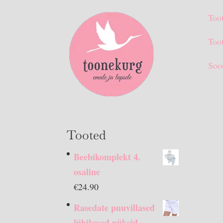
Too
Toot
Soo
Tooted
Beebikomplekt 4.
osaline
€
24.90
Rasedate puuvillased
lühikesed püksid