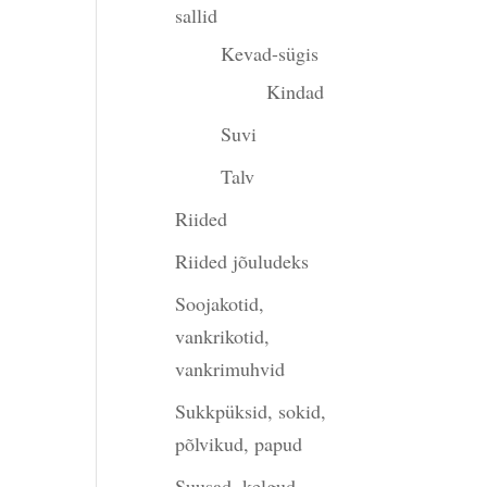
sallid
Kevad-sügis
Kindad
Suvi
Talv
Riided
Riided jõuludeks
Soojakotid,
vankrikotid,
vankrimuhvid
Sukkpüksid, sokid,
põlvikud, papud
Suusad, kelgud