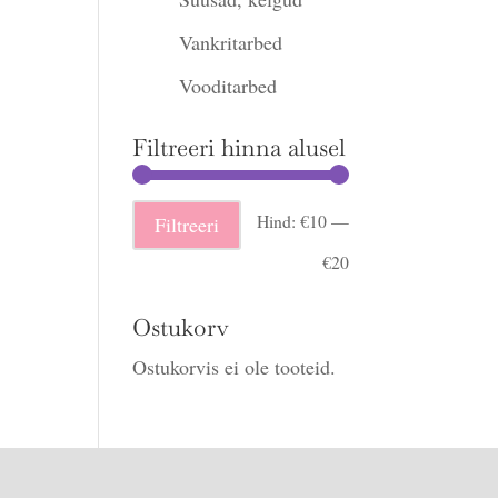
Vankritarbed
Vooditarbed
Filtreeri hinna alusel
Minimaalne
Maksimaalne
Hind:
€10
—
Filtreeri
hind
hind
€20
Ostukorv
Ostukorvis ei ole tooteid.