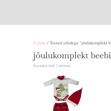
Esileht
/ Tooted siltidega “jõulukomplekt b
jõulukomplekt beebi
Sorditud
Kuvatakse kõik 2 tulemust
uusimate
järgi