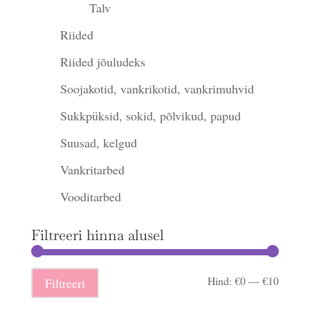
Talv
Riided
Riided jõuludeks
Soojakotid, vankrikotid, vankrimuhvid
Sukkpüksid, sokid, põlvikud, papud
Suusad, kelgud
Vankritarbed
Vooditarbed
Filtreeri hinna alusel
Minima
Maksi
Hind:
€0
—
€10
Filtreeri
hind
hind