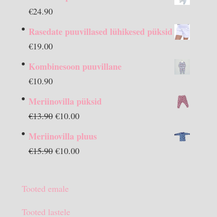
€
24.90
Rasedate puuvillased lühikesed püksid
€
19.00
Kombinesoon puuvillane
€
10.90
Meriinovilla püksid
Algne
Praegune
€
13.90
€
10.00
hind
hind
Meriinovilla pluus
oli:
on:
Algne
Praegune
€
15.90
€
10.00
€13.90.
€10.00.
hind
hind
oli:
on:
Tooted emale
€15.90.
€10.00.
Tooted lastele