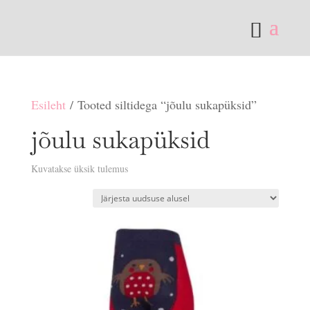
Esileht
/ Tooted siltidega “jõulu sukapüksid”
jõulu sukapüksid
Kuvatakse üksik tulemus