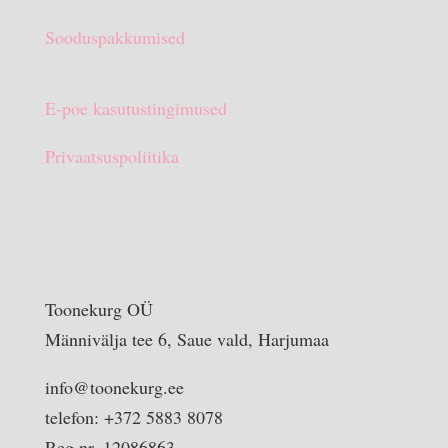
Sooduspakkumised
E-poe kasutustingimused
Privaatsuspoliitika
Toonekurg OÜ
Männivälja tee 6, Saue vald, Harjumaa
info@toonekurg.ee
telefon: +372 5883 8078
Reg nr. 12086863