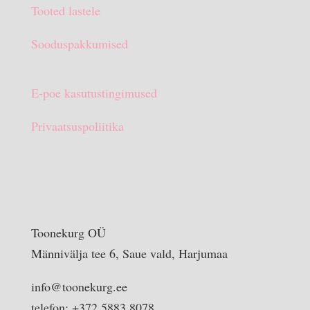
Tooted lastele
Sooduspakkumised
E-poe kasutustingimused
Privaatsuspoliitika
Toonekurg OÜ
Männivälja tee 6, Saue vald, Harjumaa
info@toonekurg.ee
telefon: +372 5883 8078