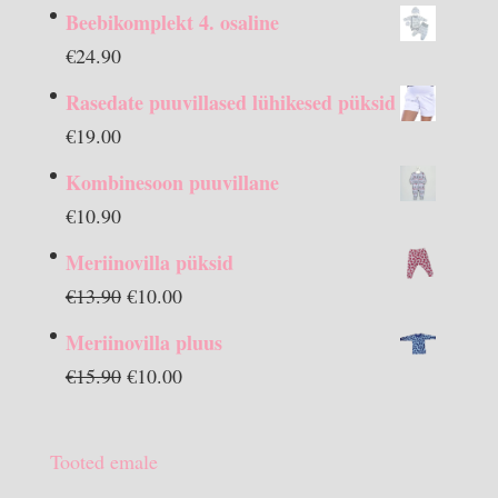
Beebikomplekt 4. osaline
€
24.90
Rasedate puuvillased lühikesed püksid
€
19.00
Kombinesoon puuvillane
€
10.90
Meriinovilla püksid
Algne
Praegune
€
13.90
€
10.00
hind
hind
Meriinovilla pluus
oli:
on:
Algne
Praegune
€
15.90
€
10.00
€13.90.
€10.00.
hind
hind
oli:
on:
Tooted emale
€15.90.
€10.00.