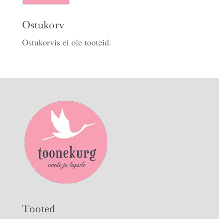
hind
hind
Ostukorv
Ostukorvis ei ole tooteid.
Tooted