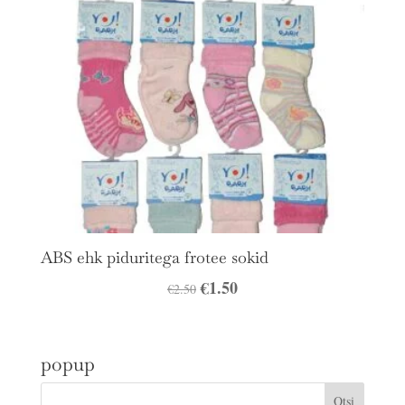
ABS ehk piduritega frotee sokid
Algne
€
1.50
Praegune
€
2.50
hind
hind
oli:
on:
popup
€2.50.
€1.50.