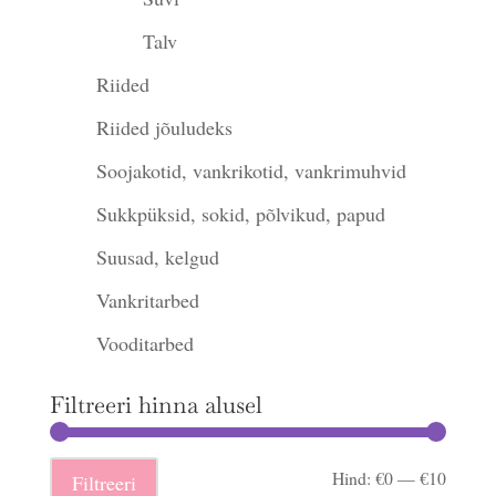
Talv
Riided
Riided jõuludeks
Soojakotid, vankrikotid, vankrimuhvid
Sukkpüksid, sokid, põlvikud, papud
Suusad, kelgud
Vankritarbed
Vooditarbed
Filtreeri hinna alusel
Minima
Maksi
Hind:
€0
—
€10
Filtreeri