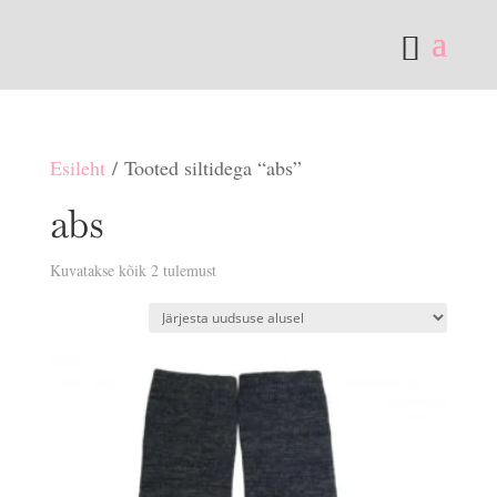
Esileht
/ Tooted siltidega “abs”
abs
Sorditud
Kuvatakse kõik 2 tulemust
uusimate
järgi