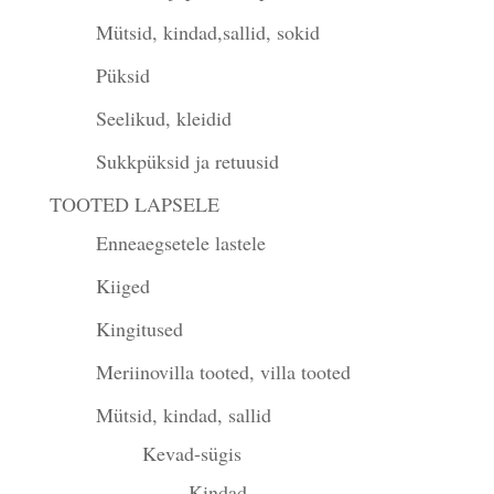
Mütsid, kindad,sallid, sokid
Püksid
Seelikud, kleidid
Sukkpüksid ja retuusid
TOOTED LAPSELE
Enneaegsetele lastele
Kiiged
Kingitused
Meriinovilla tooted, villa tooted
Mütsid, kindad, sallid
Kevad-sügis
Kindad