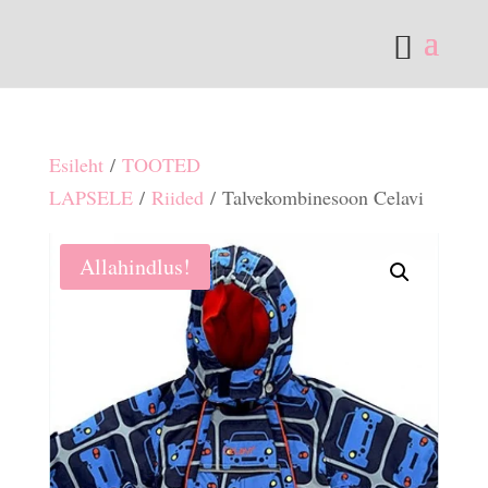
Esileht
/
TOOTED
LAPSELE
/
Riided
/ Talvekombinesoon Celavi
Allahindlus!