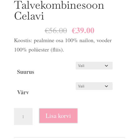
Talvekombinesoon
Celavi
€
39.00
Algne
Praegune
€
56.00
hind
hind
Koostis: pealmine osa 100% nailon, vooder
oli:
on:
100% polüester (fliis).
€56.00.
€39.00.
Suurus
Värv
Talvekombinesoon
Lisa korvi
Celavi
kogus