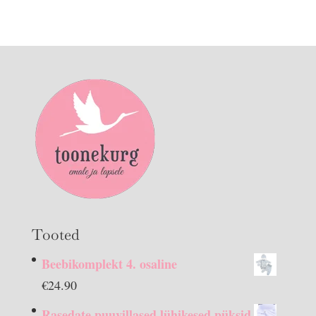
Tooted
Beebikomplekt 4. osaline
€
24.90
Rasedate puuvillased lühikesed püksid