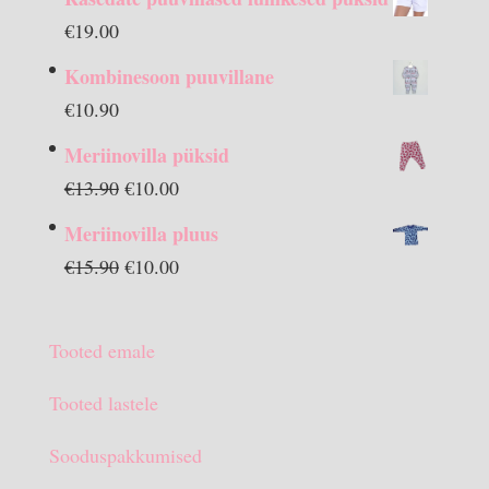
€
19.00
Kombinesoon puuvillane
€
10.90
Meriinovilla püksid
Algne
Praegune
€
13.90
€
10.00
hind
hind
Meriinovilla pluus
oli:
on:
Algne
Praegune
€
15.90
€
10.00
€13.90.
€10.00.
hind
hind
oli:
on:
Tooted emale
€15.90.
€10.00.
Tooted lastele
Sooduspakkumised