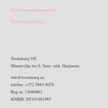
E-poe kasutustingimused
Privaatsuspoliitika
Toonekurg OÜ
Männivälja tee 6, Saue vald, Harjumaa
info@toonekurg.ee
telefon: +372 5883 8078
Reg nr. 12086863
KMKR: EE101461865