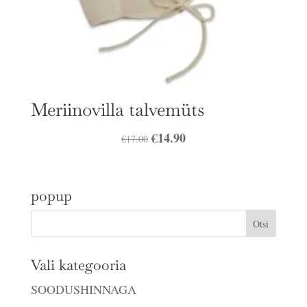
Meriinovilla talvemüts
Algne
€
14.90
Praegune
€
17.00
hind
hind
oli:
on:
popup
€17.00.
€14.90.
Vali kategooria
SOODUSHINNAGA