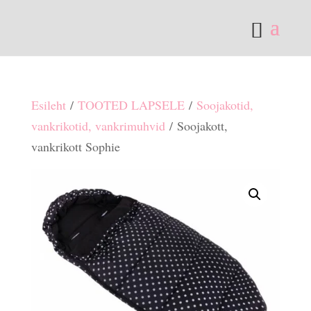
Esileht
/
TOOTED LAPSELE
/
Soojakotid,
vankrikotid, vankrimuhvid
/ Soojakott,
vankrikott Sophie