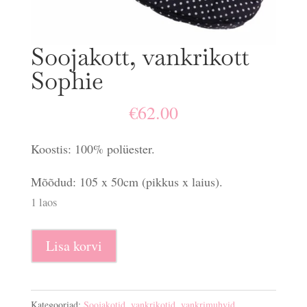
Soojakott, vankrikott
Sophie
€
62.00
Koostis: 100% polüester.
Mõõdud: 105 x 50cm (pikkus x laius).
1 laos
Soojakott,
Lisa korvi
vankrikott
Sophie
kogus
Kategooriad:
Soojakotid, vankrikotid, vankrimuhvid
,