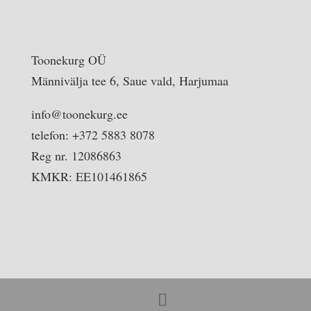
Toonekurg OÜ
Männivälja tee 6, Saue vald, Harjumaa
info@toonekurg.ee
telefon: +372 5883 8078
Reg nr. 12086863
KMKR: EE101461865