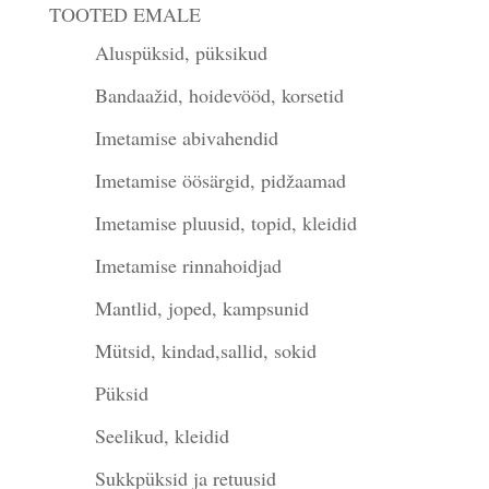
TOOTED EMALE
Aluspüksid, püksikud
Bandaažid, hoidevööd, korsetid
Imetamise abivahendid
Imetamise öösärgid, pidžaamad
Imetamise pluusid, topid, kleidid
Imetamise rinnahoidjad
Mantlid, joped, kampsunid
Mütsid, kindad,sallid, sokid
Püksid
Seelikud, kleidid
Sukkpüksid ja retuusid