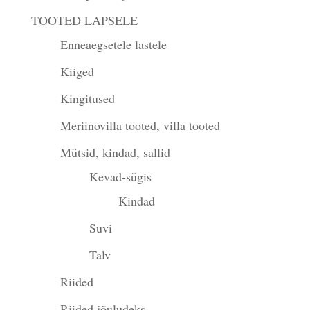
TOOTED LAPSELE
Enneaegsetele lastele
Kiiged
Kingitused
Meriinovilla tooted, villa tooted
Mütsid, kindad, sallid
Kevad-sügis
Kindad
Suvi
Talv
Riided
Riided jõuludeks