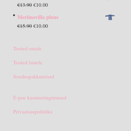
Algne
Praegune
€
13.90
€
10.00
hind
hind
Meriinovilla pluus
oli:
on:
Algne
Praegune
€
15.90
€
10.00
€13.90.
€10.00.
hind
hind
oli:
on:
Tooted emale
€15.90.
€10.00.
Tooted lastele
Sooduspakkumised
E-poe kasutustingimused
Privaatsuspoliitika