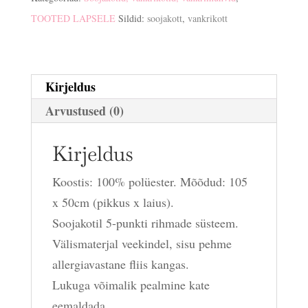
TOOTED LAPSELE
Sildid:
soojakott
,
vankrikott
Kirjeldus
Arvustused (0)
Kirjeldus
Koostis: 100% polüester. Mõõdud: 105
x 50cm (pikkus x laius).
Soojakotil 5-punkti rihmade süsteem.
Välismaterjal veekindel, sisu pehme
allergiavastane fliis kangas.
Lukuga võimalik pealmine kate
eemaldada.