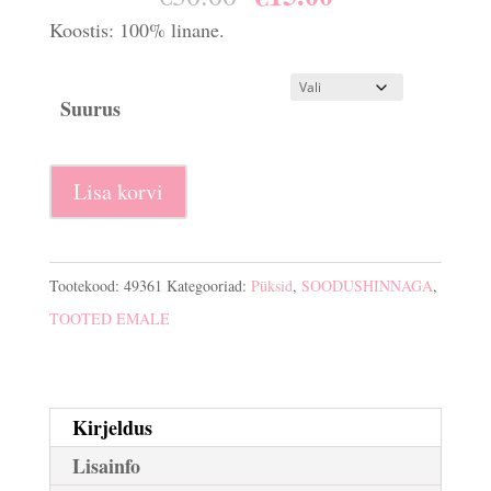
hind
hind
Koostis: 100% linane.
oli:
on:
€30.00.
€15.00.
Suurus
Rasedate
Lisa korvi
püksid
Nepal
kogus
Tootekood:
49361
Kategooriad:
Püksid
,
SOODUSHINNAGA
,
TOOTED EMALE
Kirjeldus
Lisainfo