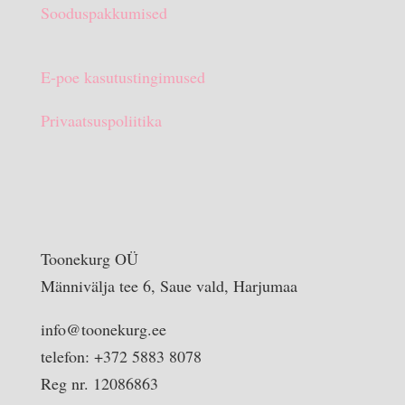
Sooduspakkumised
E-poe kasutustingimused
Privaatsuspoliitika
Toonekurg OÜ
Männivälja tee 6, Saue vald, Harjumaa
info@toonekurg.ee
telefon: +372 5883 8078
Reg nr. 12086863