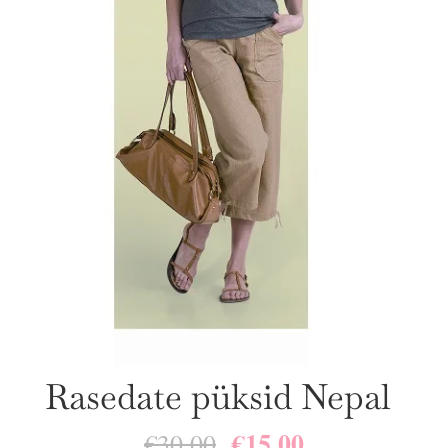
Rasedate püksid Nepal
€
15.00
Algne
Praegune
€
30.00