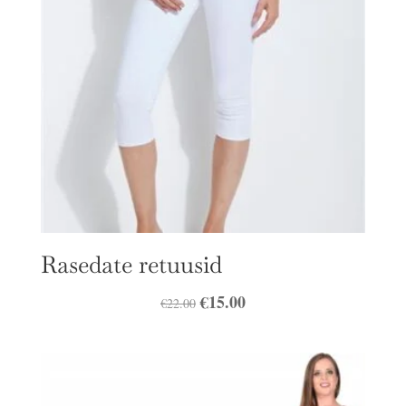
Rasedate retuusid
Algne
€
15.00
Praegune
€
22.00
hind
hind
oli:
on:
€22.00.
€15.00.