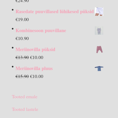
€
24.90
Rasedate puuvillased lühikesed püksid
€
19.00
Kombinesoon puuvillane
€
10.90
Meriinovilla püksid
Algne
Praegune
€
13.90
€
10.00
hind
hind
Meriinovilla pluus
oli:
on:
Algne
Praegune
€
15.90
€
10.00
€13.90.
€10.00.
hind
hind
oli:
on:
Tooted emale
€15.90.
€10.00.
Tooted lastele