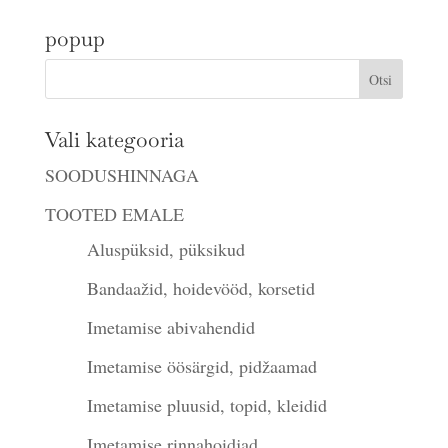
popup
Vali kategooria
SOODUSHINNAGA
TOOTED EMALE
Aluspüksid, püksikud
Bandaažid, hoidevööd, korsetid
Imetamise abivahendid
Imetamise öösärgid, pidžaamad
Imetamise pluusid, topid, kleidid
Imetamise rinnahoidjad