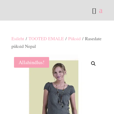
Esileht
/
TOOTED EMALE
/
Püksid
/ Rasedate
püksid Nepal
Allahindlus!