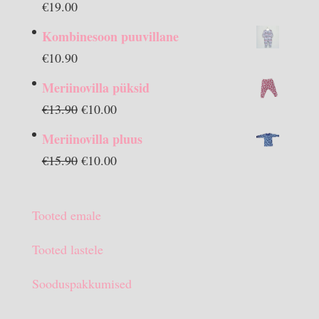
€
19.00
Kombinesoon puuvillane
€
10.90
Meriinovilla püksid
Algne
Praegune
€
13.90
€
10.00
hind
hind
Meriinovilla pluus
oli:
on:
Algne
Praegune
€
15.90
€
10.00
€13.90.
€10.00.
hind
hind
oli:
on:
Tooted emale
€15.90.
€10.00.
Tooted lastele
Sooduspakkumised