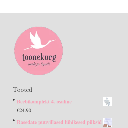
Tooted
Beebikomplekt 4. osaline
€
24.90
Rasedate puuvillased lühikesed püksid