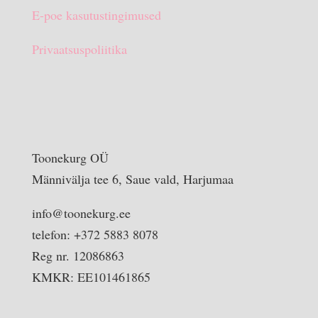
E-poe kasutustingimused
Privaatsuspoliitika
Toonekurg OÜ
Männivälja tee 6, Saue vald, Harjumaa
info@toonekurg.ee
telefon: +372 5883 8078
Reg nr. 12086863
KMKR: EE101461865