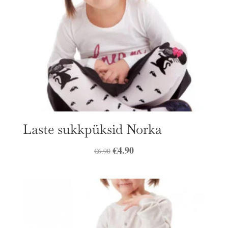
Laste sukkpüksid Norka
Algne
€
4.90
Praegune
€
6.90
hind
hind
oli:
on:
€6.90.
€4.90.