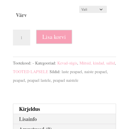
Värv
Peapael
Lisa korvi
46-
56cm
kogus
Tootekood:
-
Kategooriad:
Kevad-sügis
,
Mütsid, kindad, sallid
,
TOOTED LAPSELE
Sildid:
laste peapael
,
naiste peapael
,
peapael
,
peapael lastele
,
peapael naistele
Kirjeldus
Lisainfo
Arvustused (0)