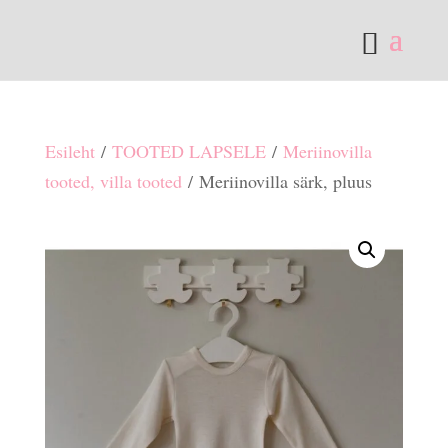
Esileht
/
TOOTED LAPSELE
/
Meriinovilla
tooted, villa tooted
/ Meriinovilla särk, pluus