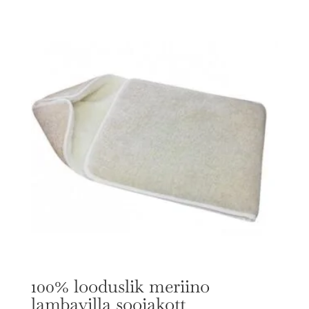
100% looduslik meriino
lambavilla soojakott