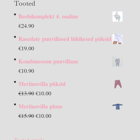
Tooted
Beebikomplekt 4. osaline
€
24.90
Rasedate puuvillased lühikesed püksid
€
19.00
Kombinesoon puuvillane
€
10.90
Meriinovilla püksid
Algne
Praegune
€
13.90
€
10.00
hind
hind
Meriinovilla pluus
oli:
on:
Algne
Praegune
€
15.90
€
10.00
€13.90.
€10.00.
hind
hind
oli:
on:
Tooted emale