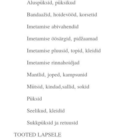
Aluspüksid, püksikud
Bandaažid, hoidevööd, korsetid
Imetamise abivahendid
Imetamise öösärgid, pidžaamad
Imetamise pluusid, topid, kleidid
Imetamise rinnahoidjad
Mantlid, joped, kampsunid
Mütsid, kindad,sallid, sokid
Püksid
Seelikud, kleidid
Sukkpüksid ja retuusid
TOOTED LAPSELE