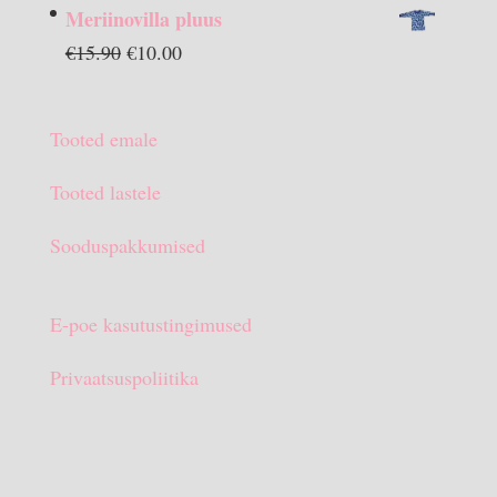
hind
hind
Meriinovilla pluus
oli:
on:
Algne
Praegune
€
15.90
€
10.00
€13.90.
€10.00.
hind
hind
oli:
on:
Tooted emale
€15.90.
€10.00.
Tooted lastele
Sooduspakkumised
E-poe kasutustingimused
Privaatsuspoliitika