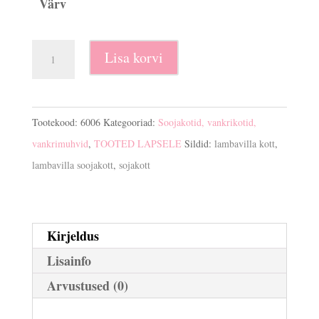
Värv
Lambavilla
Lisa korvi
soojakott-
madrats
vankrisse
Tootekood:
6006
Kategooriad:
Soojakotid, vankrikotid,
Bubble
vankrimuhvid
,
TOOTED LAPSELE
Sildid:
lambavilla kott
,
kogus
lambavilla soojakott
,
sojakott
Kirjeldus
Lisainfo
Arvustused (0)