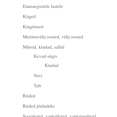
Enneaegsetele lastele
Kiiged
Kingitused
Meriinovilla tooted, villa tooted
Mütsid, kindad, sallid
Kevad-sügis
Kindad
Suvi
Talv
Riided
Riided jõuludeks
Soojakotid, vankrikotid, vankrimuhvid