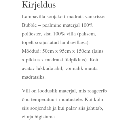
Kirjeldus
Lambavilla soojakott-madrats vankrisse
Bubble – pealmine materjal 100%
polüester, sisu 100% villa (paksem,
topelt soojustatud lambavillaga).
Mõõdud: 50cm x 95cm x 150cm (laius
x pikkus x madratsi üldpikkus). Kott
avatav lukkude abil, võimalik muuta
madratsiks.
Vill on looduslik materjal, mis reageerib
õhu temperatuuri muutustele. Kui külm
siis soojendab ja kui palav siis jahutab,
ei aja higistama.