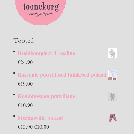
Tooted
Beebikomplekt 4. osaline
€
24.90
Rasedate puuvillased lühikesed püksid
€
19.00
Kombinesoon puuvillane
€
10.90
Meriinovilla püksid
Algne
Praegune
€
13.90
€
10.00