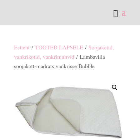
Esileht
/
TOOTED LAPSELE
/
Soojakotid,
vankrikotid, vankrimuhvid
/ Lambavilla
soojakott-madrats vankrisse Bubble