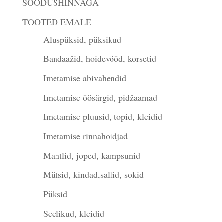
SOODUSHINNAGA
TOOTED EMALE
Aluspüksid, püksikud
Bandaažid, hoidevööd, korsetid
Imetamise abivahendid
Imetamise öösärgid, pidžaamad
Imetamise pluusid, topid, kleidid
Imetamise rinnahoidjad
Mantlid, joped, kampsunid
Mütsid, kindad,sallid, sokid
Püksid
Seelikud, kleidid