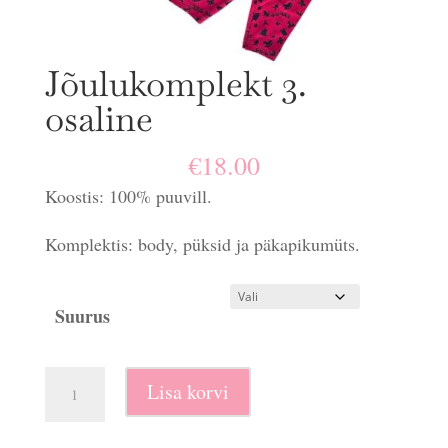
Jõulukomplekt 3.
osaline
€
18.00
Koostis: 100% puuvill.
Komplektis: body, püksid ja päkapikumüts.
Suurus
Jõulukomplekt
Lisa korvi
3.
osaline