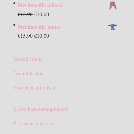
Meriinovilla püksid
Algne
Praegune
€
13.90
€
10.00
hind
hind
Meriinovilla pluus
oli:
on:
Algne
Praegune
€
15.90
€
10.00
€13.90.
€10.00.
hind
hind
oli:
on:
Tooted emale
€15.90.
€10.00.
Tooted lastele
Sooduspakkumised
E-poe kasutustingimused
Privaatsuspoliitika