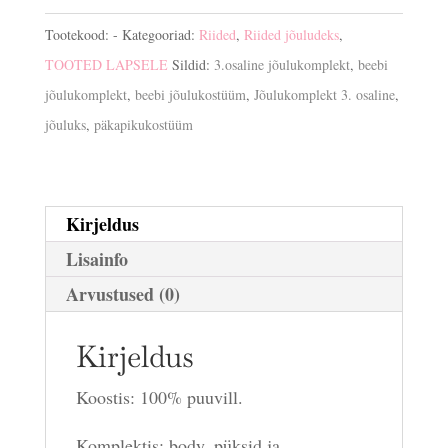
kogus
Tootekood:
-
Kategooriad:
Riided
,
Riided jõuludeks
,
TOOTED LAPSELE
Sildid:
3.osaline jõulukomplekt
,
beebi
jõulukomplekt
,
beebi jõulukostüüm
,
Jõulukomplekt 3. osaline
,
jõuluks
,
päkapikukostüüm
Kirjeldus
Lisainfo
Arvustused (0)
Kirjeldus
Koostis: 100% puuvill.
Komplektis: body, püksid ja