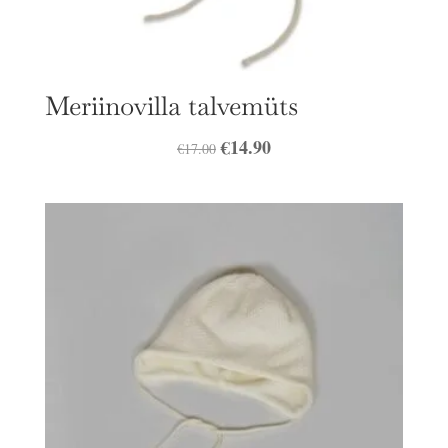
Meriinovilla talvemüts
Algne
€
14.90
Praegune
€
17.00
hind
hind
oli:
on:
€17.00.
€14.90.