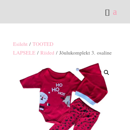
Esileht
/
TOOTED
LAPSELE
/
Riided
/ Jõulukomplekt 3. osaline