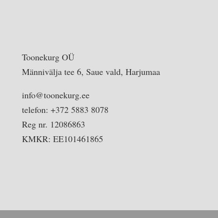
Toonekurg OÜ
Männivälja tee 6, Saue vald, Harjumaa
info@toonekurg.ee
telefon: +372 5883 8078
Reg nr. 12086863
KMKR: EE101461865