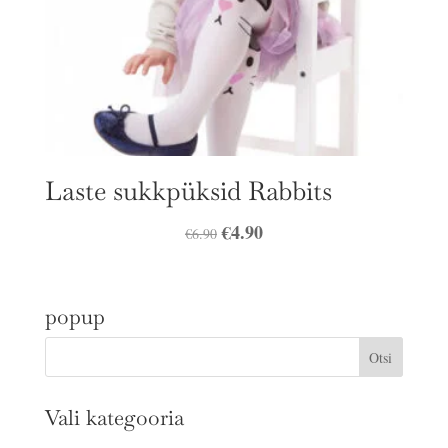
Laste sukkpüksid Rabbits
Algne
€
4.90
Praegune
€
6.90
hind
hind
oli:
on:
popup
€6.90.
€4.90.
Vali kategooria