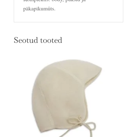
päkapikumüts.
Seotud tooted