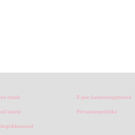
ted emale
E-poe kasutustingimused
ed lastele
Privaatsuspoliitika
duspakkumised