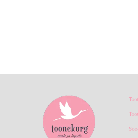
Too
Toot
Soo