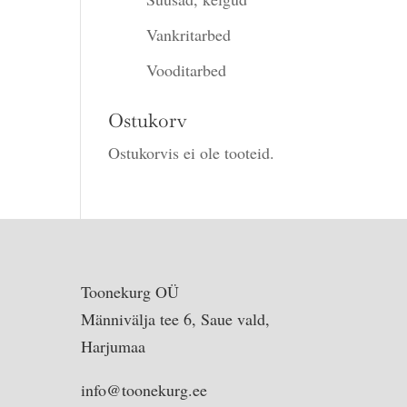
Vankritarbed
Vooditarbed
Ostukorv
Ostukorvis ei ole tooteid.
Toonekurg OÜ
Männivälja tee 6, Saue vald,
Harjumaa
info@toonekurg.ee