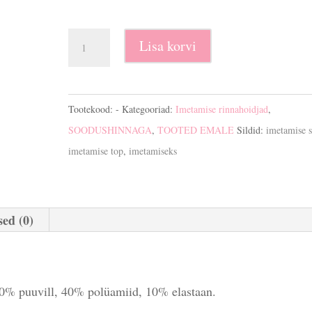
Imetamise
Lisa korvi
top,
särk
Bianca
Tootekood:
-
Kategooriad:
Imetamise rinnahoidjad
,
kogus
SOODUSHINNAGA
,
TOOTED EMALE
Sildid:
imetamise 
imetamise top
,
imetamiseks
ed (0)
50% puuvill, 40% polüamiid, 10% elastaan.