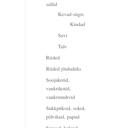
sallid
gune
Kevad-sügis
Kindad
00.
Suvi
Talv
Riided
Riided jõuludeks
Soojakotid,
vankrikotid,
vankrimuhvid
Sukkpüksid, sokid,
põlvikud, papud
Suusad, kelgud