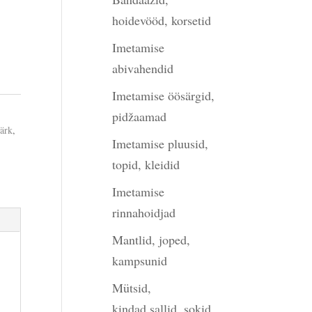
hoidevööd, korsetid
Imetamise
abivahendid
Imetamise öösärgid,
pidžaamad
särk
,
Imetamise pluusid,
topid, kleidid
Imetamise
rinnahoidjad
Mantlid, joped,
kampsunid
Mütsid,
kindad,sallid, sokid