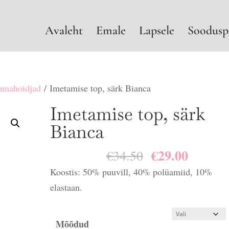
Avaleht
Emale
Lapsele
Soodusp
innahoidjad
/ Imetamise top, särk Bianca
Imetamise top, särk
Bianca
€
29.00
Algne
Praegu
€
34.50
hind
hind
Koostis: 50% puuvill, 40% polüamiid, 10%
oli:
on:
elastaan.
€34.50.
€29.00.
Mõõdud