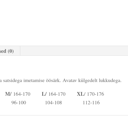
ed (0)
na satsidega imetamise öösärk. Avatav külgedelt lukkudega.
M/
L/
XL
64
164-170
164-170
/ 170-176
2 96-100 104-108 112-116