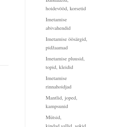
hoidevööd, korsetid
Imetamise
abivahendid
Imetamise öösärgid,
pidžaamad
Imetamise pluusid,
topid, kleidid
Imetamise
rinnahoidjad
Mantlid, joped,
kampsunid
Mütsid,
kindad,sallid, sokid