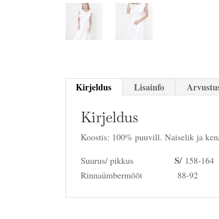
Kirjeldus
Lisainfo
Arvustus
Kirjeldus
Koostis: 100% puuvill. Naiselik ja ke
S/
Suurus/ pikkus
158-1
Rinnaümbermõõt 88-9