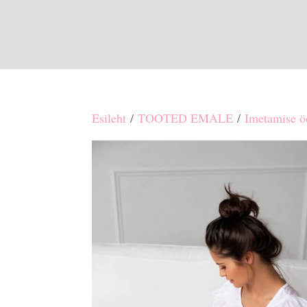
Esileht
/
TOOTED EMALE
/
Imetamise ö