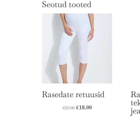
Seotud tooted
Rasedate retuusid
Ra
te
Algne
€
18.00
Praegune
€
22.00
je
hind
hind
oli:
on:
€22.00.
€18.00.