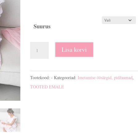
Suurus
Imetamise
Lisa korvi
öösärk
Margaret
kogus
Tootekood:
-
Kategooriad:
Imetamise öösärgid, pidžaamad
,
TOOTED EMALE