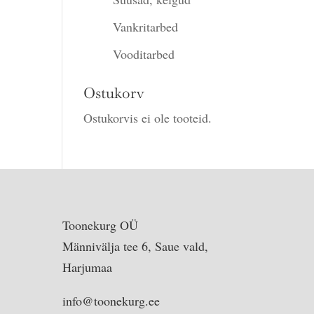
00.
Vankritarbed
Vooditarbed
Ostukorv
Ostukorvis ei ole tooteid.
Toonekurg OÜ
Männivälja tee 6, Saue vald,
Harjumaa
info@toonekurg.ee