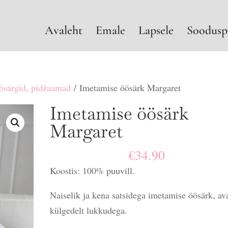
Avaleht
Emale
Lapsele
Soodusp
ösärgid, pidžaamad
/ Imetamise öösärk Margaret
Imetamise öösärk
Margaret
€
34.90
Koostis: 100% puuvill.
Naiselik ja kena satsidega imetamise öösärk, av
külgedelt lukkudega.