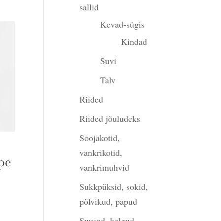
sallid
Kevad-sügis
Kindad
Suvi
Talv
Riided
Riided jõuludeks
Soojakotid,
vankrikotid,
pe
vankrimuhvid
gune
Sukkpüksid, sokid,
põlvikud, papud
Suusad, kelgud