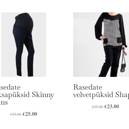
sedate
Rasedate
ksapüksid Skinny
velvetpüksid Sha
ans
Algne
€
23.00
Prae
€
35.00
Algne
€
25.00
Praegune
hind
hind
€
35.00
hind
hind
oli:
on: