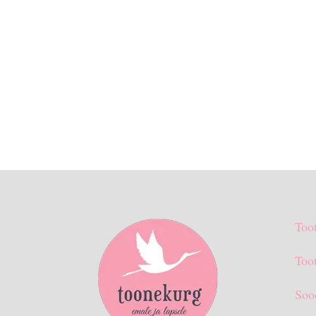
Too
Toot
Soo