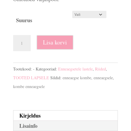
Suurus
Enneaegse
Lisa korvi
beebi
toakombe
kogus
Tootekood:
-
Kategooriad:
Enneaegsetele lastele
,
Riided
,
TOOTED LAPSELE
Sildid:
enneaegse kombe
,
enneaegsele
,
kombe enneaegsele
Kirjeldus
Lisainfo