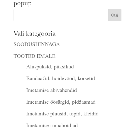
popup
Vali kategooria
SOODUSHINNAGA
TOOTED EMALE
Aluspüksid, püksikud
Bandaažid, hoidevööd, korsetid
Imetamise abivahendid
Imetamise öösärgid, pidžaamad
Imetamise pluusid, topid, kleidid
Imetamise rinnahoidjad