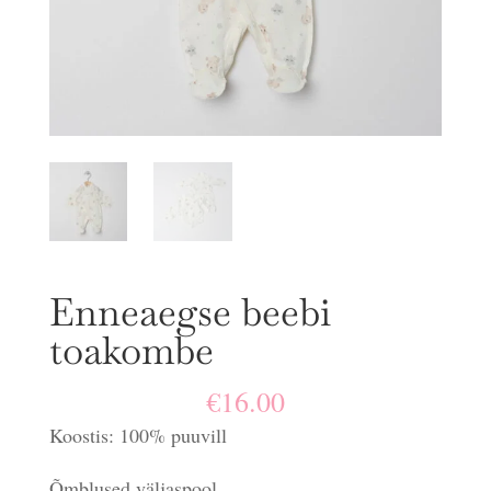
Enneaegse beebi
toakombe
€
16.00
Koostis: 100% puuvill
Õmblused väljaspool.