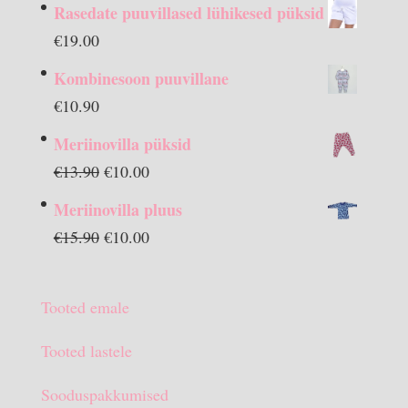
Rasedate puuvillased lühikesed püksid
€
19.00
Kombinesoon puuvillane
€
10.90
Meriinovilla püksid
Algne
Praegune
€
13.90
€
10.00
hind
hind
Meriinovilla pluus
oli:
on:
Algne
Praegune
€
15.90
€
10.00
€13.90.
€10.00.
hind
hind
oli:
on:
Tooted emale
€15.90.
€10.00.
Tooted lastele
Sooduspakkumised