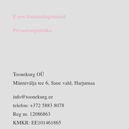
E-poe kasutustingimused
Privaatsuspoliitika
Toonekurg OÜ
Männivälja tee 6, Saue vald, Harjumaa
info@toonekurg.ee
telefon: +372 5883 8078
Reg nr. 12086863
KMKR: EE101461865