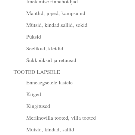
Imetamise rinnahoidjad
Mantlid, joped, kampsunid
Mütsid, kindad,sallid, sokid
Püksid
Seelikud, kleidid
Sukkpüksid ja retuusid
TOOTED LAPSELE
Enneaegsetele lastele
Kiiged
Kingitused
Meriinovilla tooted, villa tooted
Mütsid, kindad, sallid