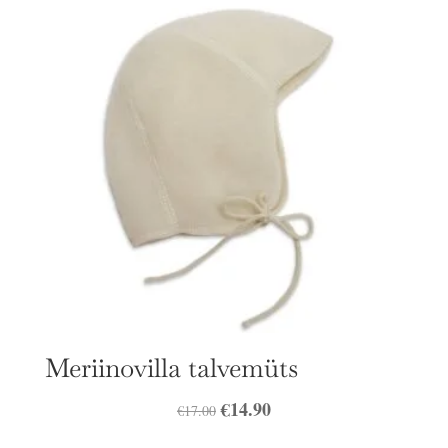
Meriinovilla talvemüts
Algne
€
14.90
Praegune
€
17.00
hind
hind