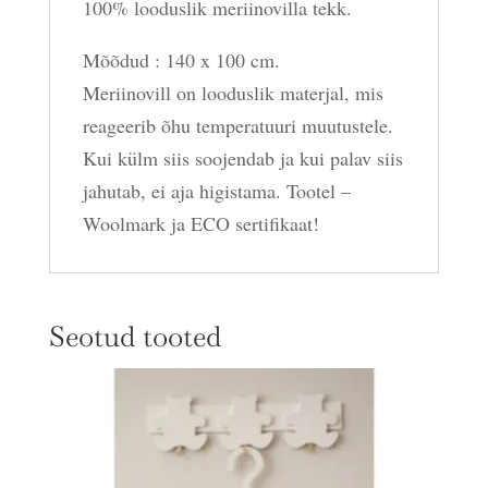
100% looduslik meriinovilla tekk.
Mõõdud : 140 x 100 cm.
Meriinovill on looduslik materjal, mis
reageerib õhu temperatuuri muutustele.
Kui külm siis soojendab ja kui palav siis
jahutab, ei aja higistama. Tootel –
Woolmark ja ECO sertifikaat!
Seotud tooted