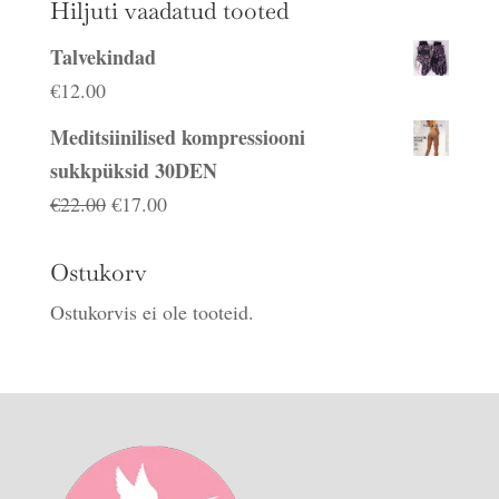
Hiljuti vaadatud tooted
Talvekindad
€
12.00
Meditsiinilised kompressiooni
sukkpüksid 30DEN
Algne
Praegune
€
22.00
€
17.00
hind
hind
oli:
on:
Ostukorv
€22.00.
€17.00.
Ostukorvis ei ole tooteid.