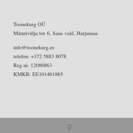
Toonekurg OÜ
Männivälja tee 6, Saue vald, Harjumaa
info@toonekurg.ee
telefon: +372 5883 8078
Reg nr. 12086863
KMKR: EE101461865