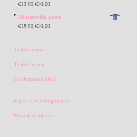
Algne
Praegune
€
13.90
€
10.00
hind
hind
Meriinovilla pluus
oli:
on:
Algne
Praegune
€
15.90
€
10.00
€13.90.
€10.00.
hind
hind
oli:
on:
Tooted emale
€15.90.
€10.00.
Tooted lastele
Sooduspakkumised
E-poe kasutustingimused
Privaatsuspoliitika