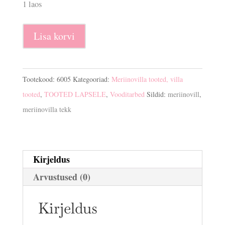
1 laos
100%
Lisa korvi
looduslik
meriinovilla
tekk
Tootekood:
6005
Kategooriad:
Meriinovilla tooted, villa
kogus
tooted
,
TOOTED LAPSELE
,
Vooditarbed
Sildid:
meriinovill
,
meriinovilla tekk
Kirjeldus
Arvustused (0)
Kirjeldus