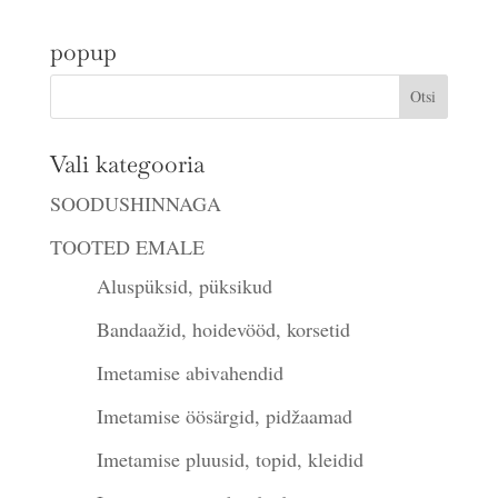
oli:
on:
popup
€17.00.
€14.90.
Vali kategooria
SOODUSHINNAGA
TOOTED EMALE
Aluspüksid, püksikud
Bandaažid, hoidevööd, korsetid
Imetamise abivahendid
Imetamise öösärgid, pidžaamad
Imetamise pluusid, topid, kleidid