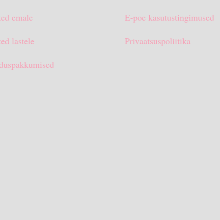
ted emale
E-poe kasutustingimused
ed lastele
Privaatsuspoliitika
duspakkumised