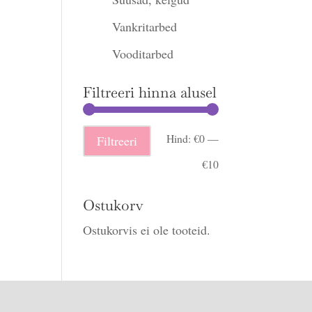
Vankritarbed
Vooditarbed
Filtreeri hinna alusel
Minimaalne
Maksimaalne
Hind:
€0
—
Filtreeri
hind
hind
€10
Ostukorv
Ostukorvis ei ole tooteid.