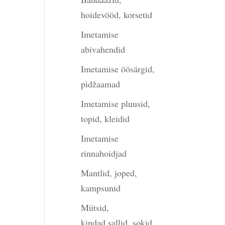
hoidevööd, korsetid
Imetamise
abivahendid
Imetamise öösärgid,
pidžaamad
Imetamise pluusid,
topid, kleidid
Imetamise
rinnahoidjad
Mantlid, joped,
kampsunid
Mütsid,
kindad,sallid, sokid