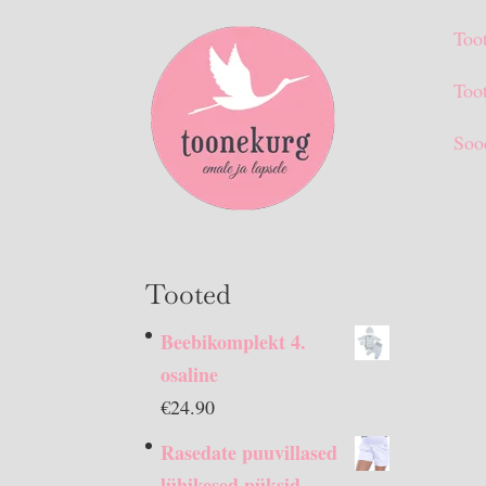
Too
Toot
Soo
Tooted
Beebikomplekt 4.
osaline
€
24.90
Rasedate puuvillased
lühikesed püksid