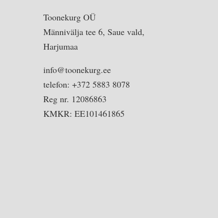
Toonekurg OÜ
Männivälja tee 6, Saue vald,
Harjumaa
info@toonekurg.ee
telefon: +372 5883 8078
Reg nr. 12086863
KMKR: EE101461865