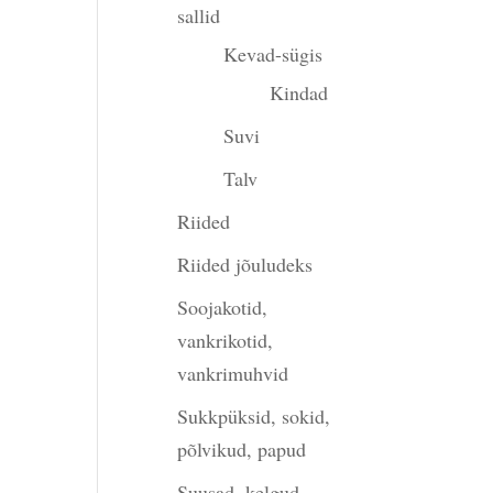
sallid
Kevad-sügis
Kindad
Suvi
Talv
Riided
Riided jõuludeks
Soojakotid,
vankrikotid,
vankrimuhvid
Sukkpüksid, sokid,
põlvikud, papud
Suusad, kelgud