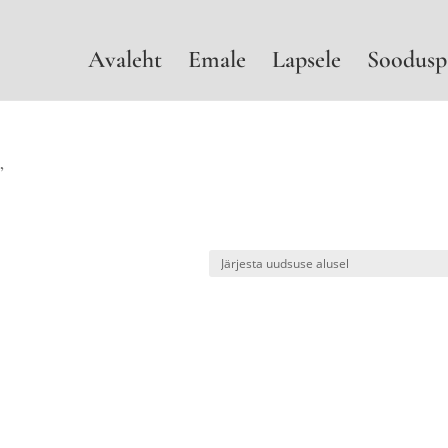
Avaleht
Emale
Lapsele
Soodusp
”