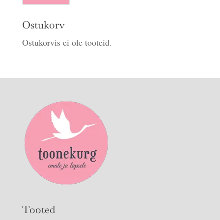
hind
hind
Ostukorv
Ostukorvis ei ole tooteid.
Tooted