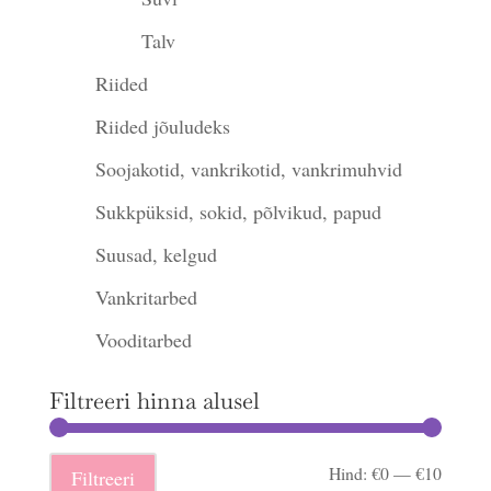
Talv
Riided
Riided jõuludeks
Soojakotid, vankrikotid, vankrimuhvid
Sukkpüksid, sokid, põlvikud, papud
Suusad, kelgud
Vankritarbed
Vooditarbed
Filtreeri hinna alusel
Minima
Maksi
Hind:
€0
—
€10
Filtreeri