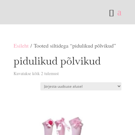
Esileht
/ Tooted siltidega “pidulikud põlvikud”
pidulikud põlvikud
Sorditud
Kuvatakse kõik 2 tulemust
uusimate
järgi