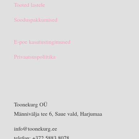
Tooted lastele
Sooduspakkumised
E-poe kasutustingimused
Privaatsuspoliitika
Toonekurg OÜ
Männivälja tee 6, Saue vald, Harjumaa
info@toonekurg.ee
telefon: +372 5883 8078