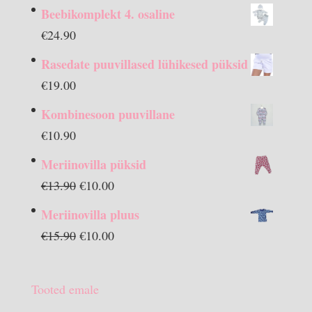
Beebikomplekt 4. osaline
€
24.90
Rasedate puuvillased lühikesed püksid
€
19.00
Kombinesoon puuvillane
€
10.90
Meriinovilla püksid
Algne
Praegune
€
13.90
€
10.00
hind
hind
Meriinovilla pluus
oli:
on:
Algne
Praegune
€
15.90
€
10.00
€13.90.
€10.00.
hind
hind
oli:
on:
Tooted emale
€15.90.
€10.00.