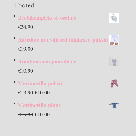
Tooted
Beebikomplekt 4. osaline
€
24.90
Rasedate puuvillased lühikesed püksid
€
19.00
Kombinesoon puuvillane
€
10.90
Meriinovilla püksid
Algne
Praegune
€
13.90
€
10.00
hind
hind
Meriinovilla pluus
oli:
on:
Algne
Praegune
€
15.90
€
10.00
€13.90.
€10.00.
hind
hind
oli:
on: