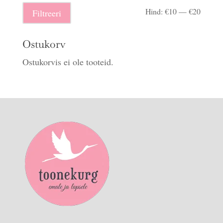
Minima
Maksi
Hind:
€10
—
€20
Filtreeri
hind
hind
Ostukorv
Ostukorvis ei ole tooteid.