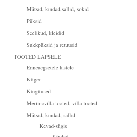
Mütsid, kindad,sallid, sokid
Püksid
Seelikud, kleidid
Sukkpüksid ja retuusid
TOOTED LAPSELE
Enneaegsetele lastele
Kiiged
Kingitused
Meriinovilla tooted, villa tooted
Mütsid, kindad, sallid
Kevad-sügis
Kindad