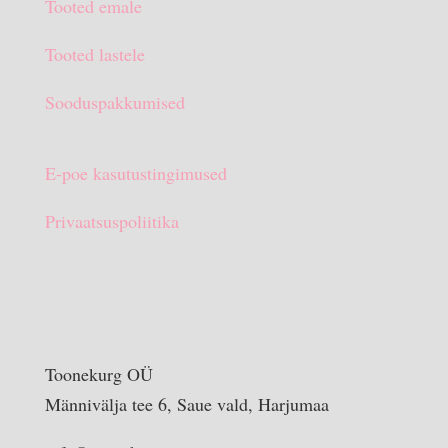
Tooted emale
€15.90.
€10.00.
Tooted lastele
Sooduspakkumised
E-poe kasutustingimused
Privaatsuspoliitika
Toonekurg OÜ
Männivälja tee 6, Saue vald, Harjumaa