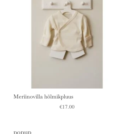
Meriinovilla hõlmikpluus
€
17.00
popup