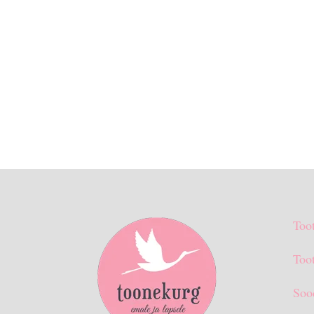
Too
Toot
Soo