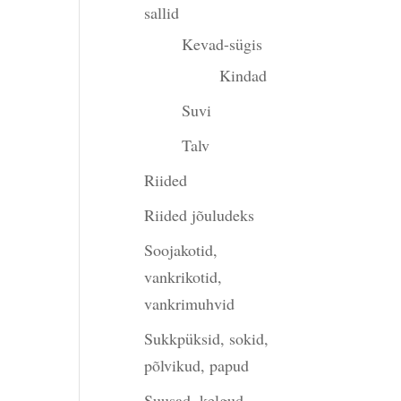
sallid
Kevad-sügis
Kindad
Suvi
gune
Talv
Riided
00.
Riided jõuludeks
Soojakotid,
vankrikotid,
vankrimuhvid
Sukkpüksid, sokid,
põlvikud, papud
Suusad, kelgud