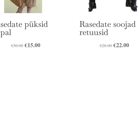
sedate püksid
Rasedate soojad
pal
retuusid
Algne
€
15.00
Praegune
Algne
€
22.00
Prae
€
30.00
€
28.00
hind
hind
hind
hind
oli:
on:
oli:
on:
€30.00.
€15.00.
€28.00.
€22.