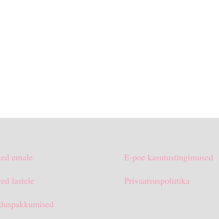
ted emale
E-poe kasutustingimused
ed lastele
Privaatsuspoliitika
duspakkumised