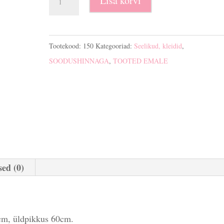
Lisa korvi
seelik
150
kogus
Tootekood:
150
Kategooriad:
Seelikud, kleidid
,
SOODUSHINNAGA
,
TOOTED EMALE
ed (0)
m, üldpikkus 60cm.