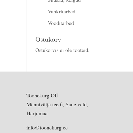
Vankritarbed
Vooditarbed
Ostukorv
Ostukorvis ei ole tooteid.
Toonekurg OÜ
Männivälja tee 6, Saue vald,
Harjumaa
info@toonekurg.ee