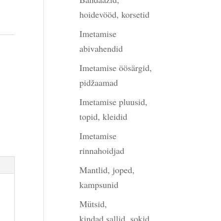
hoidevööd, korsetid
Imetamise
abivahendid
Imetamise öösärgid,
pidžaamad
Imetamise pluusid,
topid, kleidid
Imetamise
rinnahoidjad
Mantlid, joped,
kampsunid
Mütsid,
kindad,sallid, sokid