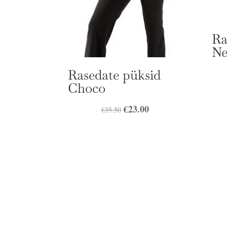
Ra
Ne
Rasedate püksid
Choco
Algne
€
23.00
Praegune
€
35.50
hind
hind
oli:
on:
€35.50.
€23.00.