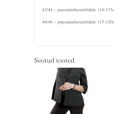
42/44 – puusaümbermõõdule 110-115c
44/46 – puusaümbermõõdule 115-120c
Seotud tooted