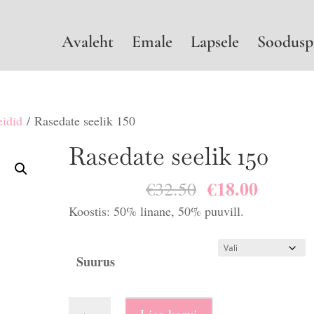
Avaleht
Emale
Lapsele
Soodusp
eidid
/ Rasedate seelik 150
Rasedate seelik 150
€
18.00
Algne
Praegu
€
32.50
hind
hind
Koostis: 50% linane, 50% puuvill.
oli:
on:
€32.50.
€18.00.
Suurus
Rasedate