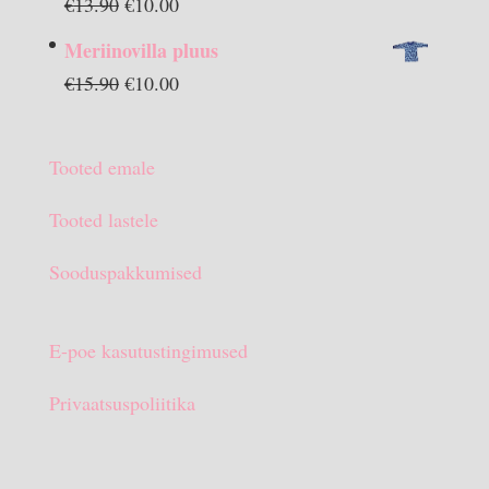
Algne
Praegune
€
13.90
€
10.00
hind
hind
Meriinovilla pluus
oli:
on:
Algne
Praegune
€
15.90
€
10.00
€13.90.
€10.00.
hind
hind
oli:
on:
Tooted emale
€15.90.
€10.00.
Tooted lastele
Sooduspakkumised
E-poe kasutustingimused
Privaatsuspoliitika