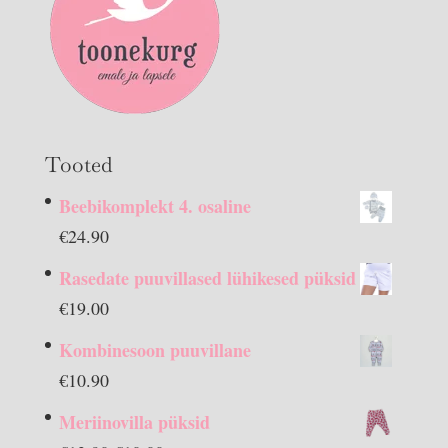
Tooted
Beebikomplekt 4. osaline
€
24.90
Rasedate puuvillased lühikesed püksid
€
19.00
Kombinesoon puuvillane
€
10.90
Meriinovilla püksid