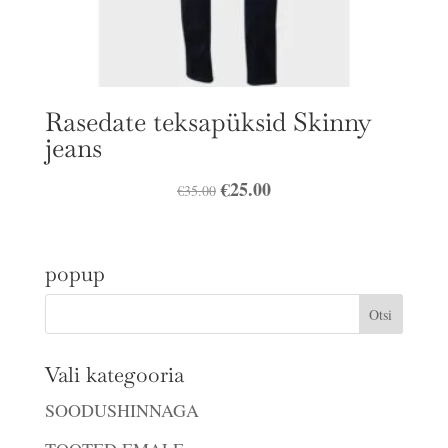
Rasedate teksapüksid Skinny
jeans
Algne
€
25.00
Praegune
€
35.00
hind
hind
oli:
on:
popup
€35.00.
€25.00.
Vali kategooria
SOODUSHINNAGA