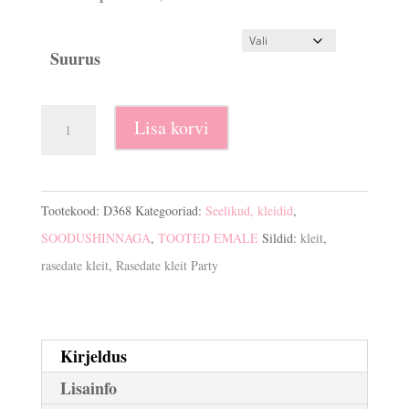
oli:
on:
€45.00.
€15.00.
Suurus
Rasedate
Lisa korvi
kleit
Party
kogus
Tootekood:
D368
Kategooriad:
Seelikud, kleidid
,
SOODUSHINNAGA
,
TOOTED EMALE
Sildid:
kleit
,
rasedate kleit
,
Rasedate kleit Party
Kirjeldus
Lisainfo