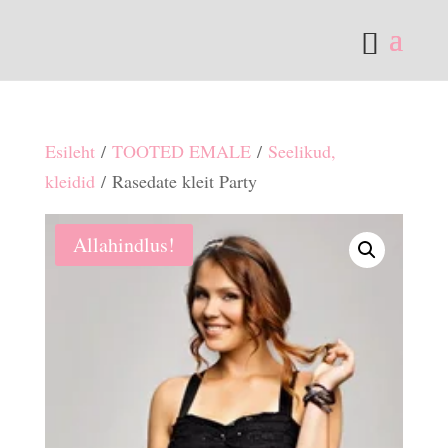
Esileht
/
TOOTED EMALE
/
Seelikud,
kleidid
/ Rasedate kleit Party
Allahindlus!