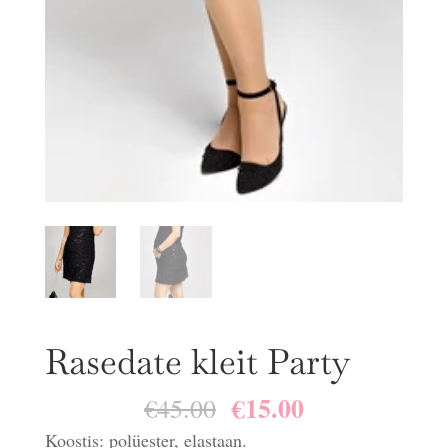
Rasedate kleit Party
€
15.00
Algne
Praegune
€
45.00
hind
hind
Koostis: polüester, elastaan.