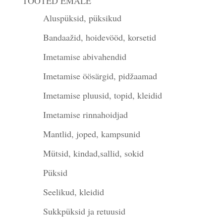
TOOTED EMALE
Aluspüksid, püksikud
Bandaažid, hoidevööd, korsetid
Imetamise abivahendid
Imetamise öösärgid, pidžaamad
Imetamise pluusid, topid, kleidid
Imetamise rinnahoidjad
Mantlid, joped, kampsunid
Mütsid, kindad,sallid, sokid
Püksid
Seelikud, kleidid
Sukkpüksid ja retuusid