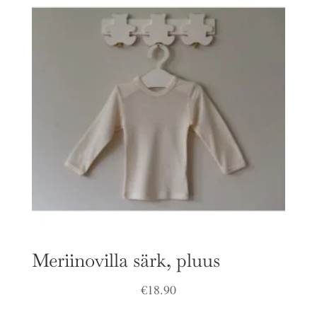
€6.90.
€4.90.
Meriinovilla särk, pluus
€
18.90