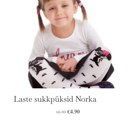
Laste sukkpüksid Norka
Algne
€
4.90
Praegune
€
6.90
hind
hind
oli:
on: