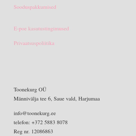
Sooduspakkumised
E-poe kasutustingimused
Privaatsuspoliitika
Toonekurg OÜ
Männivälja tee 6, Saue vald, Harjumaa
info@toonekurg.ee
telefon: +372 5883 8078
Reg nr. 12086863