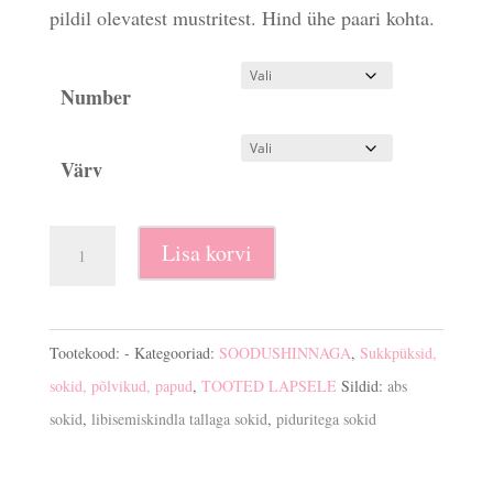
pildil olevatest mustritest. Hind ühe paari kohta.
Number
Värv
Piduritega
Lisa korvi
ehk
ABS
sokid
Tootekood:
-
Kategooriad:
SOODUSHINNAGA
,
Sukkpüksid,
tüdrukutele
sokid, põlvikud, papud
,
TOOTED LAPSELE
Sildid:
abs
kogus
sokid
,
libisemiskindla tallaga sokid
,
piduritega sokid