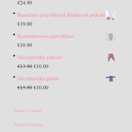
€
24.90
Rasedate puuvillased lühikesed püksid
€
19.00
Kombinesoon puuvillane
€
10.90
Meriinovilla püksid
Algne
Praegune
€
13.90
€
10.00
hind
hind
Meriinovilla pluus
oli:
on:
Algne
Praegune
€
15.90
€
10.00
€13.90.
€10.00.
hind
hind
oli:
on:
Tooted emale
€15.90.
€10.00.
Tooted lastele