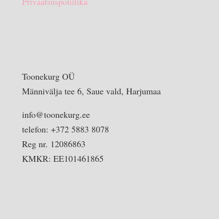
Privaatsuspoliitika
Toonekurg OÜ
Männivälja tee 6, Saue vald, Harjumaa
info@toonekurg.ee
telefon: +372 5883 8078
Reg nr. 12086863
KMKR: EE101461865