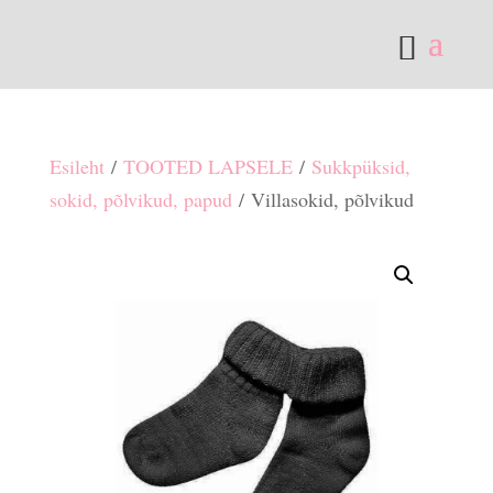
Esileht
/
TOOTED LAPSELE
/
Sukkpüksid,
sokid, põlvikud, papud
/ Villasokid, põlvikud