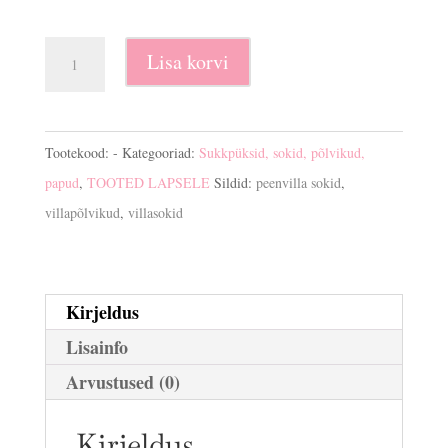
Villasokid,
Lisa korvi
põlvikud
kogus
Tootekood:
-
Kategooriad:
Sukkpüksid, sokid, põlvikud,
papud
,
TOOTED LAPSELE
Sildid:
peenvilla sokid
,
villapõlvikud
,
villasokid
Kirjeldus
Lisainfo
Arvustused (0)
Kirjeldus