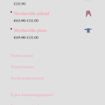
€
10.90
Meriinovilla püksid
Algne
Praegune
€
13.90
€
10.00
hind
hind
Meriinovilla pluus
oli:
on:
Algne
Praegune
€
15.90
€
10.00
€13.90.
€10.00.
hind
hind
oli:
on:
Tooted emale
€15.90.
€10.00.
Tooted lastele
Sooduspakkumised
E-poe kasutustingimused