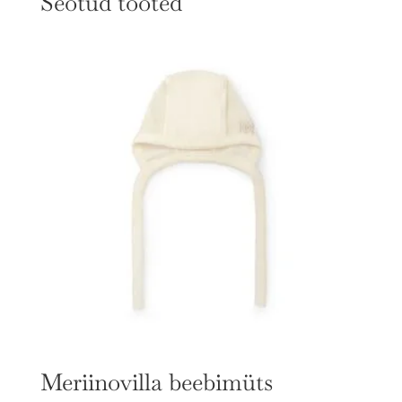
Seotud tooted
Meriinovilla beebimüts