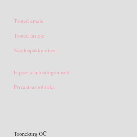
€13.90.
€10.00.
hind
hind
oli:
on:
Tooted emale
€15.90.
€10.00.
Tooted lastele
Sooduspakkumised
E-poe kasutustingimused
Privaatsuspoliitika
Toonekurg OÜ