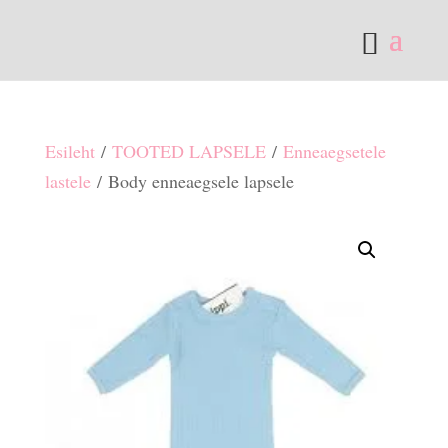
Esileht
/
TOOTED LAPSELE
/
Enneaegsetele
lastele
/ Body enneaegsele lapsele