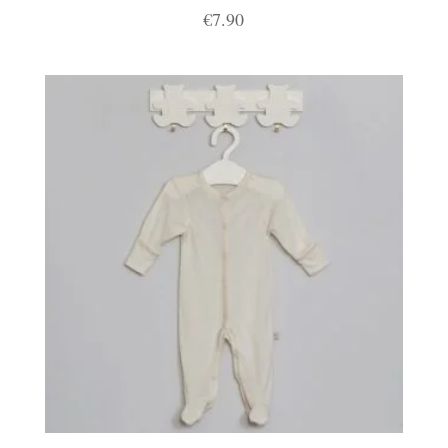
€
7.90