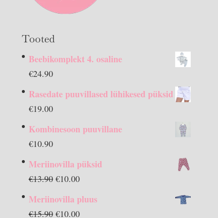
Tooted
Beebikomplekt 4. osaline
€
24.90
Rasedate puuvillased lühikesed püksid
€
19.00
Kombinesoon puuvillane
€
10.90
Meriinovilla püksid
Algne
Praegune
€
13.90
€
10.00
hind
hind
Meriinovilla pluus
oli:
on:
Algne
Praegune
€
15.90
€
10.00