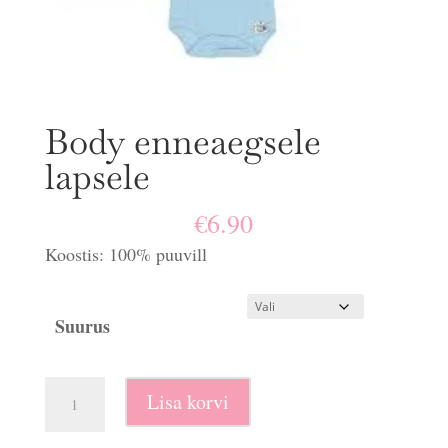
Body enneaegsele
lapsele
€
6.90
Koostis: 100% puuvill
Suurus
Body
Lisa korvi
enneaegsele